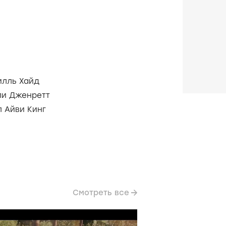
илль Хайд
ли Дженретт
л Айви Кинг
Смотреть все