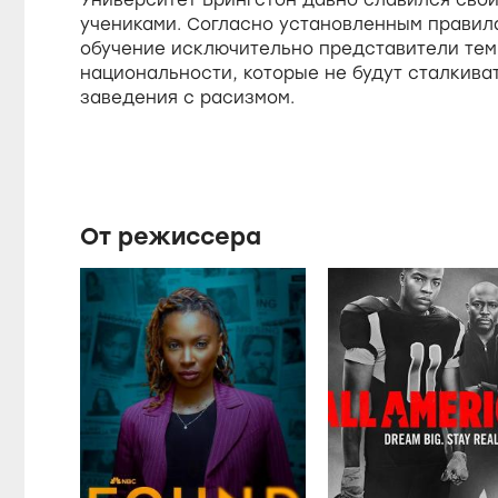
e
учениками. Согласно установленным правил
обучение исключительно представители те
национальности, которые не будут сталкива
заведения с расизмом.
От режиссера