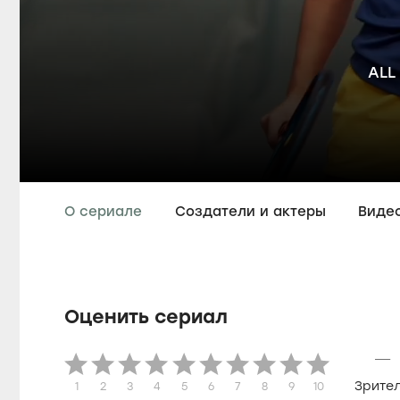
ALL
О сериале
Создатели и актеры
Виде
Оценить сериал
—
Зрите
1
2
3
4
5
6
7
8
9
10