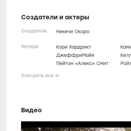
Создатели и актеры
Создатель
Никечи Окоро
Актеры
Кори Хардрикт
Кам
ДжеффриМайя
Кел
Пейтон «Алекс» Смит
Рой
Смотреть все
Видео