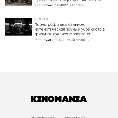
комедии
7 АВГУСТА
НАЧАЛЬНЫЙ УРОВЕНЬ
РЕЦЕНЗИИ
Джордж МакКей, корнуоллские рыбаки и
провал во времени в «Розе Невады»
6 августа
ПРОДВИНУТЫЙ УРОВЕНЬ
РЕЦЕНЗИИ
Страхи материнства, живые деревья и
Руперт Гринт в хорроре «Дитя ночи»
3 августа
СРЕДНИЙ УРОВЕНЬ
СТАТЬИ
Порнографический лимон,
математическая заумь и убой скота в
фильмах Холлиса Фрэмптона
29 июля
ПРОДВИНУТЫЙ УРОВЕНЬ