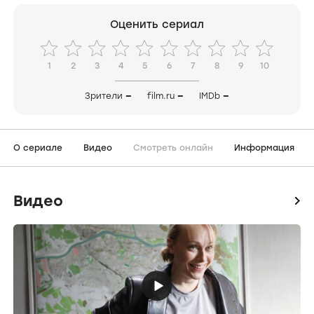
Оценить сериал
1
2
3
4
5
6
7
8
9
10
Зрители
—
film.ru
—
IMDb
—
О сериале
Видео
Смотреть онлайн
Информация
Видео
icon