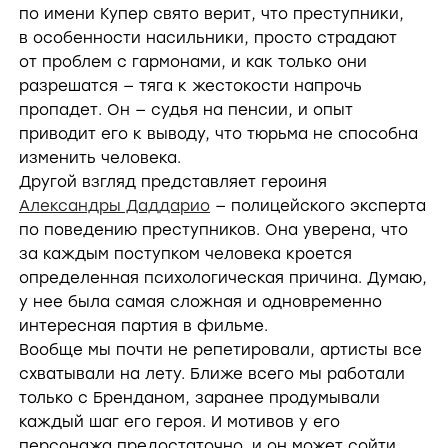
по имени Купер свято верит, что преступники,
в особенности насильники, просто страдают
от проблем с гармонами, и как только они
разрешатся — тяга к жестокости напрочь
пропадет. Он — судья на пенсии, и опыт
приводит его к выводу, что тюрьма не способна
изменить человека.
Другой взгляд представляет героиня
Александры Даддарио
— полицейского эксперта
по поведению преступников. Она уверена, что
за каждым поступком человека кроется
определенная психологическая причина. Думаю,
у нее была самая сложная и одновременно
интересная партия в фильме.
Вообще мы почти не репетировали, артисты все
схватывали на лету. Ближе всего мы работали
только с Бренданом, заранее продумывали
каждый шаг его героя. И мотивов у его
персонажа предостаточно, и он может сойти