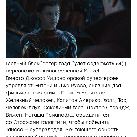
Главный блокбастер года будет содержать 64(!)
персонажа из киновселенной Marvel.
Вместо
Джосса Уидона
оравой супергероев
управляют Энтони и Джо Руссо, снявшие два
фильма в трилогии о
Первом мстителе
.
Железный человек, Капитан Америка, Халк, Тор,
Человек-паук, Соколиный глаз, Доктор Стрэндж,
Вижен, Наташа Романофф объединятся
со
Стражами галактики
, чтобы победить
Таноса — суперзлодея, мечтающего собрать
коллекцию Камней бесконечности и поработить