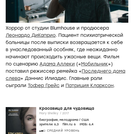
Хоррор от студии Blumhouse и продюсера
Леонардо ДиКаприо
. Пациент психиатрической
больницы после выписки возвращается к себе
в унаследованный особняк, где неожиданно
начинают происходить ужасные вещи. Фильм
по сценарию
Адама Аллеки
(«
Мобильник
»)
поставил режиссер ремейка «
Последнего дома
слева
» Дэннис Илиадис. Главные роли
сыграли
Тофер Грейс
и
Патриция Кларксон
.
Красавица для чудовища
Mary Shelley /
2017
биография
,
мелодрама
/
США
зрители:
6
,3
film.ru:
6
IMDb:
6
,4
СРЕДНИЙ УРОВЕНЬ