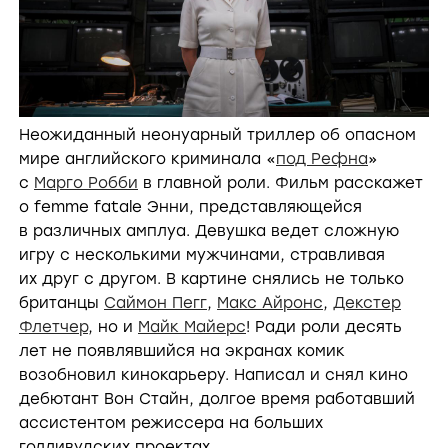
Неожиданный неонуарный триллер об опасном
мире английского криминала «
под Рефна
»
с
Марго Робби
в главной роли. Фильм расскажет
о femme fatale Энни, представляющейся
в различных амплуа. Девушка ведет сложную
игру с несколькими мужчинами, стравливая
их друг с другом. В картине снялись не только
британцы
Саймон Пегг
,
Макс Айронс
,
Декстер
Флетчер
, но и
Майк Майерс
! Ради роли десять
лет не появлявшийся на экранах комик
возобновил кинокарьеру. Написал и снял кино
дебютант Вон Стайн, долгое время работавший
ассистентом режиссера на больших
голливудских проектах.