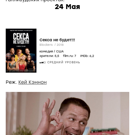
24 Мая
Секса не будет!!!
Blockers /
2018
комедия
/
США
зрители:
5
,5
film.ru:
7
IMDb:
6
,2
СРЕДНИЙ УРОВЕНЬ
Реж.
Кей Кэннон