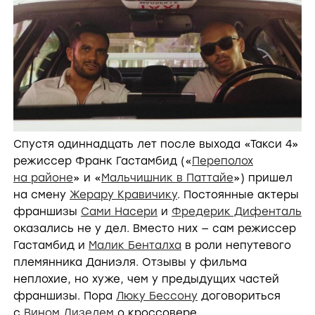
Спустя одиннадцать лет после выхода «Такси 4»
режиссер Франк Гастамбид («
Переполох
на районе
» и «
Мальчишник в Паттайе
») пришел
на смену
Жерару Кравичику
. Постоянные актеры
франшизы
Сами Насери
и
Фредерик Дифенталь
оказались не у дел. Вместо них — сам режиссер
Гастамбид и
Малик Бенталха
в роли непутевого
племянника Даниэля. Отзывы у фильма
неплохие, но хуже, чем у предыдущих частей
франшизы. Пора
Люку Бессону
договориться
с
Вином Дизелем
о кроссовере.