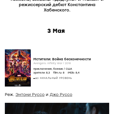
режиссерский дебют Константина
Хабенского.
3 Мая
Мстители: Война бесконечности
Avengers: Infinity War /
2018
приключения
,
боевик
/
США
зрители:
8
,3
film.ru:
8
IMDb:
8
,4
НАЧАЛЬНЫЙ УРОВЕНЬ
Реж.
Энтони Руссо
и
Джо Руссо