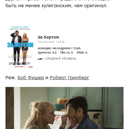
быть не менее хулиганским, чем оригинал.
За бортом
Overboard /
2018
комедия
,
мелодрама
/
США
зрители:
4
,3
film.ru:
5
IMDb:
6
СРЕДНИЙ УРОВЕНЬ
Реж.
Боб Фишер
и
Роберт Гринберг