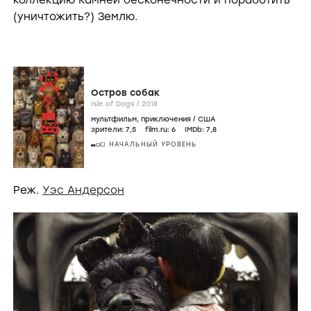
(уничтожить?) Землю.
Остров собак
Isle of Dogs /
2018
мультфильм
,
приключения
/
США
зрители:
7
,5
film.ru:
6
IMDb:
7
,8
НАЧАЛЬНЫЙ УРОВЕНЬ
Реж.
Уэс Андерсон