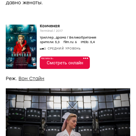
давно женаты.
Конченая
Terminal /
2017
триллер
,
драма
/
Великобритания
зрители:
5
,3
film.ru:
6
IMDb:
5
,4
СРЕДНИЙ УРОВЕНЬ
•••
РЕКЛАМА 18+
Смотреть онлайн
Реж.
Вон Стайн