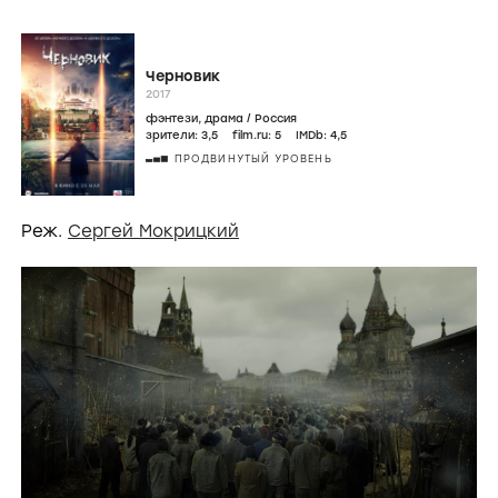
Черновик
2017
фэнтези
,
драма
/
Россия
зрители:
3
,5
film.ru:
5
IMDb:
4
,5
ПРОДВИНУТЫЙ УРОВЕНЬ
Реж.
Сергей Мокрицкий