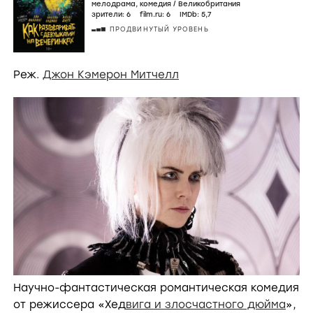
мелодрама
,
комедия
/
Великобритания
зрители:
6
film.ru:
6
IMDb:
5
,7
ПРОДВИНУТЫЙ УРОВЕНЬ
Реж.
Джон Кэмерон Митчелл
Научно-фантастическая романтическая комедия
от режиссера «Хед
вига и злосчастного дюйма
»,