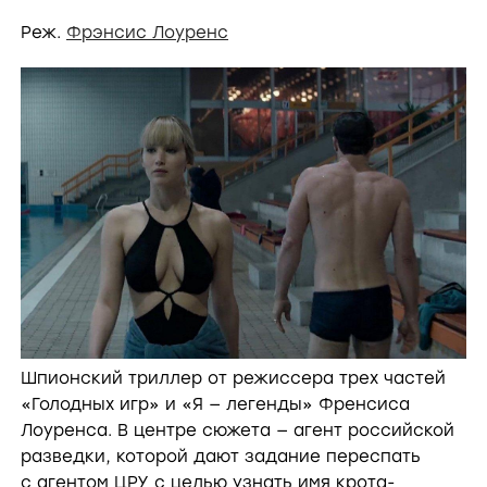
Реж.
Фрэнсис Лоуренс
Шпионский триллер от режиссера трех частей
«Голодных игр» и «Я — легенды» Френсиса
Лоуренса. В центре сюжета — агент российской
разведки, которой дают задание переспать
с агентом ЦРУ с целью узнать имя крота-