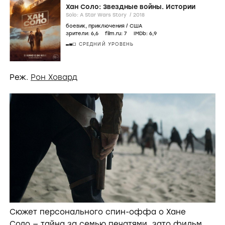
Хан Соло: Звездные войны. Истории
Solo: A Star Wars Story /
2018
боевик
,
приключения
/
США
зрители:
6
,6
film.ru:
7
IMDb:
6
,9
СРЕДНИЙ УРОВЕНЬ
Реж.
Рон Ховард
Сюжет персонального спин-оффа о Хане
Соло — тайна за семью печатями, зато фильм