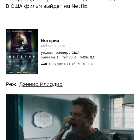
В США фильм выйдет на Netflix.
Истерия
Delirium /
2018
ужасы
,
триллер
/
США
зрители:
8
film.ru:
6
IMDb:
5
,7
ПРОДВИНУТЫЙ УРОВЕНЬ
Реж.
Дэннис Илиадис