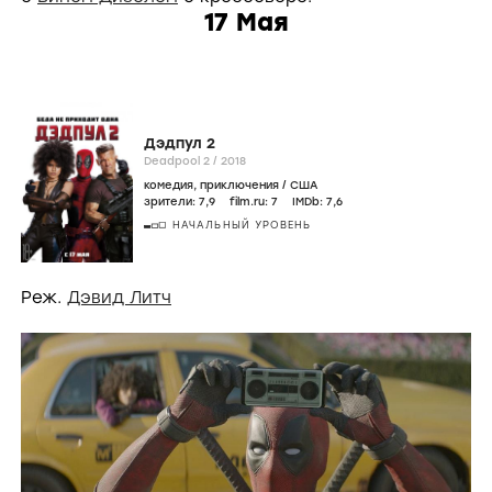
17 Мая
Дэдпул 2
Deadpool 2 /
2018
комедия
,
приключения
/
США
зрители:
7
,9
film.ru:
7
IMDb:
7
,6
НАЧАЛЬНЫЙ УРОВЕНЬ
Реж.
Дэвид Литч