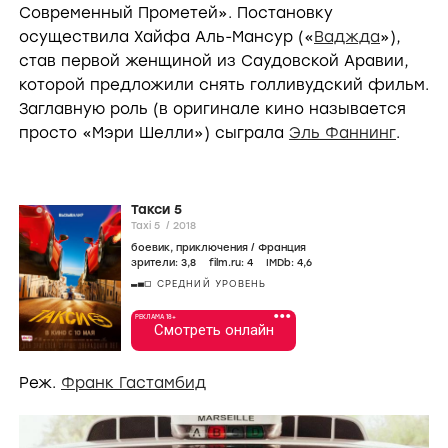
Современный Прометей». Постановку
осуществила Хайфа Аль-Мансур («
Ваджда
»),
став первой женщиной из Саудовской Аравии,
которой предложили снять голливудский фильм.
Заглавную роль (в оригинале кино называется
просто «Мэри Шелли») сыграла
Эль Фаннинг
.
Такси 5
Taxi 5 /
2018
боевик
,
приключения
/
Франция
зрители:
3
,8
film.ru:
4
IMDb:
4
,6
СРЕДНИЙ УРОВЕНЬ
•••
РЕКЛАМА 18+
Смотреть онлайн
Реж.
Франк Гастамбид