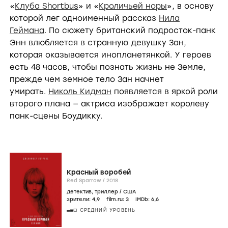
«
Клуба Shortbus
» и «
Кроличьей норы
», в основу
которой лег одноименный рассказ
Нила
Геймана
. По сюжету британский подросток-панк
Энн влюбляется в странную девушку Зан,
которая оказывается инопланетянкой. У героев
есть 48 часов, чтобы познать жизнь не Земле,
прежде чем земное тело Зан начнет
умирать.
Николь Кидман
появляется в яркой роли
второго плана — актриса изображает королеву
панк-сцены Боудикку.
Красный воробей
Red Sparrow /
2018
детектив
,
триллер
/
США
зрители:
4
,9
film.ru:
3
IMDb:
6
,6
СРЕДНИЙ УРОВЕНЬ