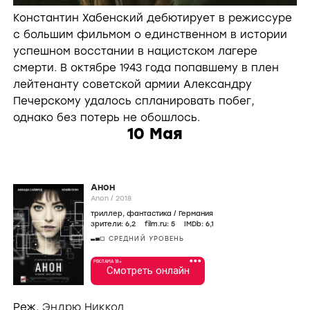
Константин Хабенский дебютирует в режиссуре
с большим фильмом о единственном в истории
успешном восстании в нацистском лагере
смерти. В октябре 1943 года попавшему в плен
лейтенанту советской армии Александру
Печерскому удалось спланировать побег,
однако без потерь не обошлось.
10 Мая
Анон
Anon /
2018
триллер
,
фантастика
/
Германия
зрители:
6
,2
film.ru:
5
IMDb:
6
,1
СРЕДНИЙ УРОВЕНЬ
•••
РЕКЛАМА 18+
Смотреть онлайн
Реж.
Эндрю Никкол