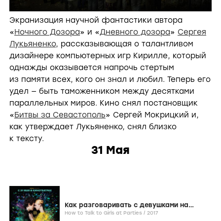
Экранизация научной фантастики автора
«
Ночного Дозора
» и «
Дневного дозора
»
Сергея
Лукьяненко
, рассказывающая о талантливом
дизайнере компьютерных игр Кирилле, который
однажды оказывается напрочь стертым
из памяти всех, кого он знал и любил. Теперь его
удел — быть таможенником между десятками
параллельных миров. Кино снял постановщик
«
Битвы за Севастополь
» Сергей Мокрицкий и,
как утверждает Лукьяненко, снял близко
к тексту.
31 Мая
Как разговаривать с девушками на
вечеринках
How to Talk to Girls at Parties /
2017