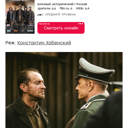
военный
,
исторический
/
Россия
зрители:
6
,6
film.ru:
6
IMDb:
6
,4
СРЕДНИЙ УРОВЕНЬ
•••
РЕКЛАМА 18+
Смотреть онлайн
Реж.
Константин Хабенский