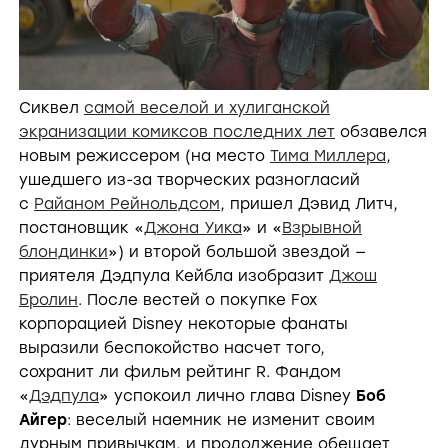
Сиквел
самой веселой и хулиганской
экранизации комиксов последних лет
обзавелся
новым режиссером (на место
Тима Миллера
,
ушедшего из-за творческих разногласий
с
Райаном Рейнольдсом
, пришел Дэвид Литч,
постановщик «
Джона Уика
» и «
Взрывной
блондинки
») и второй большой звездой —
приятеля Дэдпула Кейбла изобразит
Джош
Бролин
. После вестей о покупке Fox
корпорацией Disney некоторые фанаты
выразили беспокойство насчет того,
сохранит ли фильм рейтинг R. Фандом
«
Дэдпула
» успокоил лично глава Disney
Боб
Айгер
: веселый наемник не изменит своим
дурным привычкам, и продолжение обещает