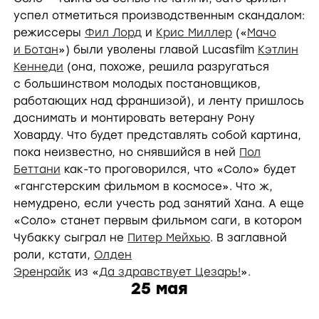
успел отметиться производственным скандалом:
режиссеры
Фил Лорд
и
Крис Миллер
(«
Мачо
и Ботан
») были уволены главой Lucasfilm
Кэтлин
Кеннеди
(она, похоже, решила разругаться
с большинством молодых постановщиков,
работающих над франшизой), и ленту пришлось
доснимать и монтировать ветерану Рону
Ховарду. Что будет представлять собой картина,
пока неизвестно, но снявшийся в ней
Пол
Беттани
как-то проговорился, что «Соло» будет
«гангстерским фильмом в космосе». Что ж,
немудрено, если учесть род занятий Хана. А еще
«Соло» станет первым фильмом саги, в котором
Чубакку сыграл не
Питер Мейхью
. В заглавной
роли, кстати,
Олден
Эренрайк
из «
Да здравствует Цезарь!
».
25 мая