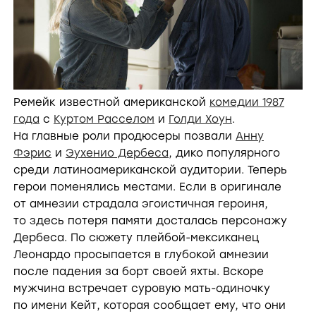
Ремейк известной американской
комедии 1987
года
с
Куртом Расселом
и
Голди Хоун
.
На главные роли продюсеры позвали
Анну
Фэрис
и
Эухенио Дербеса
, дико популярного
среди латиноамериканской аудитории. Теперь
герои поменялись местами. Если в оригинале
от амнезии страдала эгоистичная героиня,
то здесь потеря памяти досталась персонажу
Дербеса. По сюжету плейбой-мексиканец
Леонардо просыпается в глубокой амнезии
после падения за борт своей яхты. Вскоре
мужчина встречает суровую мать-одиночку
по имени Кейт, которая сообщает ему, что они