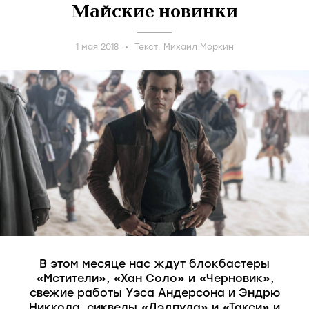
Майские новинки
1 мая 2018
Текст:
Михаил Моркин
В этом месяце нас ждут блокбастеры
«Мстители», «Хан Соло» и «Черновик»,
свежие работы Уэса Андерсона и Эндрю
Никкола, сиквелы «Дэдпула» и «Такси» и