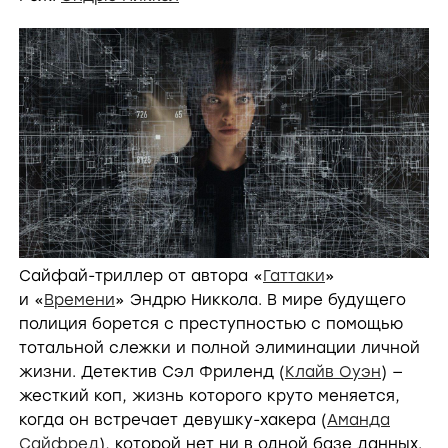
Сайфай-триллер от автора «
Гаттаки
»
и «
Времени
» Эндрю Никкола. В мире будущего
полиция борется с преступностью с помощью
тотальной слежки и полной элиминации личной
жизни. Детектив Сэл Фриленд (
Клайв Оуэн
) —
жесткий коп, жизнь которого круто меняется,
когда он встречает девушку-хакера (
Аманда
Сайфред
), которой нет ни в одной базе данных.