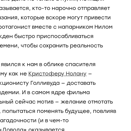
азывается, кто-то нарочно отправляет
зания, которые вскоре могут привести
Протагонист вместе с напарником Нилом
жден быстро приспосабливаться
емени, чтобы сохранить реальность
 явился к нам в облике спасителя
ому как не
Кристоферу Нолану
—
кционисту Голливуда — доставать
ндемии. И в самом ядре фильма
ьный сейчас мотив — желание отмотать
, попытаться поменять будущее, повлияв
загадочности (и в чем-то
 «Довода» оказывается