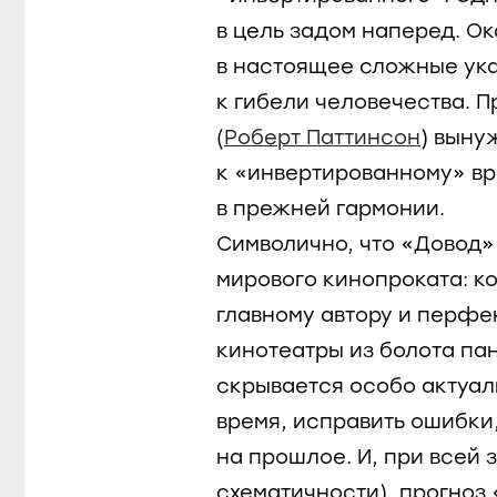
в цель задом наперед. Ок
в настоящее сложные ука
к гибели человечества. 
(
Роберт Паттинсон
) выну
к «инвертированному» вр
в прежней гармонии.
Символично, что «Довод»
мирового кинопроката: к
главному автору и перфе
кинотеатры из болота па
скрывается особо актуал
время, исправить ошибки
на прошлое. И, при всей 
схематичности), прогноз