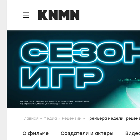
S
k
i
p
t
o
m
a
i
n
c
o
n
t
e
n
Главная
Медиа
Рецензии
Премьера недели: рецен
t
О фильме
Создатели и актеры
Виде