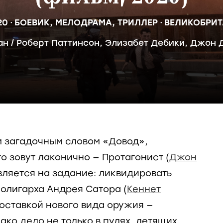
20
БОЕВИК,
МЕЛОДРАМА,
ТРИЛЛЕР
ВЕЛИКОБРИ
ан
/
Роберт Паттинсон
,
Элизабет Дебики
,
Джон Д
 загадочным словом «Довод»,
о зовут лаконично — Протагонист (
Джон
вляется на задание: ликвидировать
 олигарха Андрея Сатора (
Кеннет
 поставкой нового вида оружия —
ко дело не только в пулях, летящих