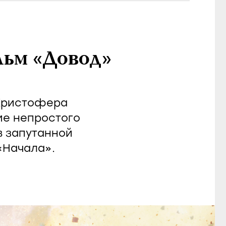
льм «Довод»
 Кристофера
ие непростого
в запутанной
«Начала».