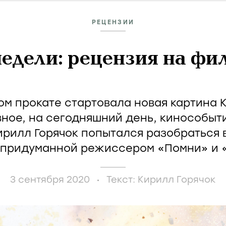
РЕЦЕНЗИИ
едели: рецензия на фи
ом прокате стартовала новая картина
вное, на сегодняшний день, кинособыт
Кирилл Горячок попытался разобраться 
 придуманной режиссером «Помни» и 
3 сентября 2020
Текст:
Кирилл Горячок