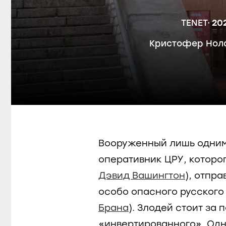
TENET
20
Кристофер Нол
Вооруженный лишь одним
оперативник ЦРУ, которог
Дэвид Вашингтон
),
отпра
особо опасного русского
Брана
). Злодей стоит за
«инвертированного». Одна