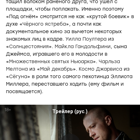
тащил волоком раненого друга, что ушёл с
площадки, чтобы поплакать. Именно поэтому
«Под огнём» смотрится не как «крутой боевик» в
духе «
Чёрного ястреба
», а почти как
документальное кино за вычетом некоторых
знакомых лиц в кадре.
Уилла Поултера
из
«
Солнцестояния
».
Майкла Гандольфини
, сына
Джеймса, игравшего его в молодости в
«
Множественных святых Ньюарка
».
Чарльза
Мелтона
из «
Май декабрь
».
Космо Джарвиса
из
«
Сёгуна
» в роли того самого пехотинца Эллиота
Миллера, переставшего ходить (ему фильм и
посвящается).
Трейлер (рус.)