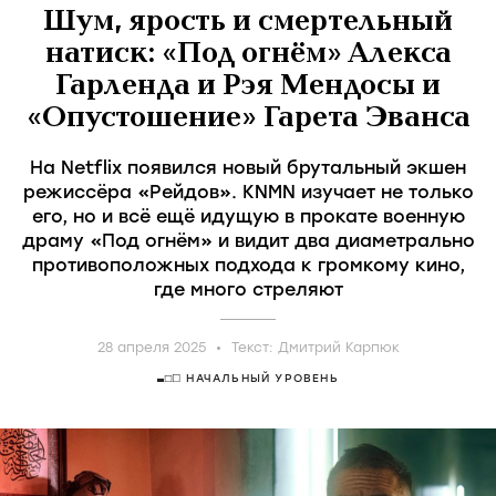
Шум, ярость и смертельный
натиск: «Под огнём» Алекса
Гарленда и Рэя Мендосы и
«Опустошение» Гарета Эванса
На Netflix появился новый брутальный экшен
режиссёра «Рейдов». KNMN изучает не только
его, но и всё ещё идущую в прокате военную
драму «Под огнём» и видит два диаметрально
противоположных подхода к громкому кино,
где много стреляют
28 апреля 2025
Текст:
Дмитрий Карпюк
НАЧАЛЬНЫЙ УРОВЕНЬ