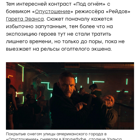
e
Тем интересней контраст «Под огнём» с
боевиком «
Опустошение
» режиссёра «Рейдов»
Гарета Эванса
. Сюжет поначалу кажется
o
избыточно запутанным, тем более что на
экспозицию героев тут не стали тратить
лишнего времени, но только до поры, пока не
выезжает на рельсы оголтелого экшена.
Покрытые снегом улицы американского города в
«Опустошении» снимали в Кардиффе, столице Уэльса