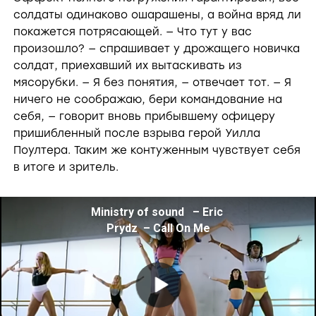
d
солдаты одинаково ошарашены, а война вряд ли
покажется потрясающей. — Что тут у вас
e
произошло? — спрашивает у дрожащего новичка
солдат, приехавший их вытаскивать из
мясорубки. — Я без понятия, — отвечает тот. — Я
o
ничего не соображаю, бери командование на
себя, — говорит вновь прибывшему офицеру
пришибленный после взрыва герой Уилла
Поултера. Таким же контуженным чувствует себя
в итоге и зритель.
Ministry of sound   – Eric 
Prydz  – Call On Me
P