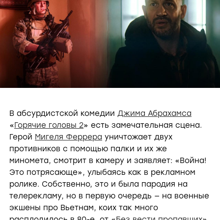
В абсурдистской комедии
Джима Абрахамса
«
Горячие головы 2
» есть замечательная сцена.
Герой
Мигеля Феррера
уничтожает двух
противников с помощью палки и их же
миномета, смотрит в камеру и заявляет: «Война!
Это потрясающе», улыбаясь как в рекламном
ролике. Собственно, это и была пародия на
телерекламу, но в первую очередь — на военные
экшены про Вьетнам, коих так много
расплодилось в 80-е, от «
Без вести пропавших
»