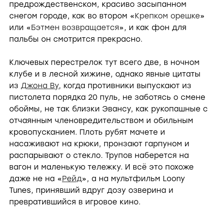
предрождественском, красиво засыпанном
снегом городе, как во втором «
Крепком орешке
»
или «
Бэтмен возвращается
», и как фон для
пальбы он смотрится прекрасно.
Ключевых перестрелок тут всего две, в ночном
клубе и в лесной хижине, однако явные цитаты
из
Джона Ву
, когда противники выпускают из
пистолета порядка 20 пуль, не заботясь о смене
обоймы, не так близки Эвансу, как рукопашные с
отчаянным членовредительством и обильным
кровопусканием. Плоть рубят мачете и
насаживают на крюки, пронзают гарпуном и
распарывают о стекло. Трупов наберется на
вагон и маленькую тележку. И всё это похоже
даже не на «
Рейд
», а на мультфильм Loony
Tunes, принявший вдруг дозу озверина и
превратившийся в игровое кино.