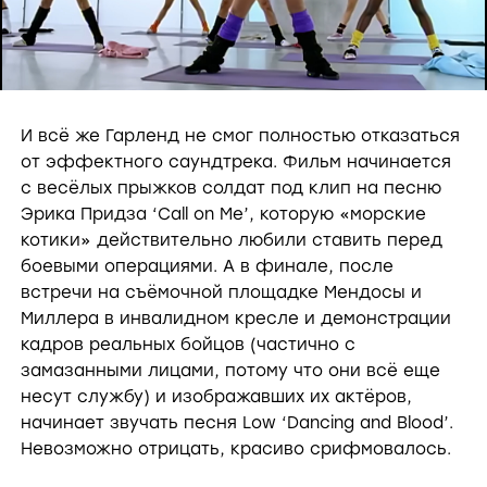
l
a
И всё же Гарленд не смог полностью отказаться
от эффектного саундтрека. Фильм начинается
с весёлых прыжков солдат под клип на песню
y
Эрика Придза ‘Call on Me’, которую «морские
котики» действительно любили ставить перед
V
боевыми операциями. А в финале, после
встречи на съёмочной площадке Мендосы и
Миллера в инвалидном кресле и демонстрации
i
кадров реальных бойцов (частично с
замазанными лицами, потому что они всё еще
несут службу) и изображавших их актёров,
d
начинает звучать песня Low ‘Dancing and Blood’.
Невозможно отрицать, красиво срифмовалось.