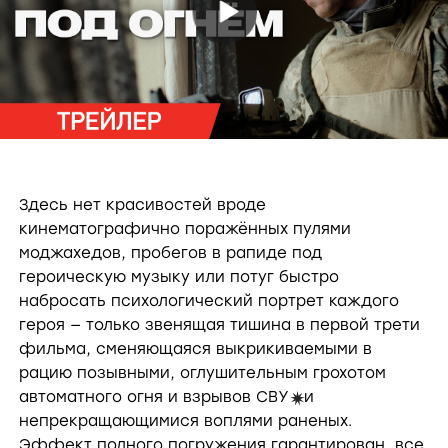
P
l
a
Здесь нет красивостей вроде
кинематографично поражённых пулями
y
моджахедов, пробегов в рапиде под
героическую музыку или потуг быстро
V
набросать психологический портрет каждого
героя — только звенящая тишина в первой трети
фильма, сменяющаяся выкрикиваемыми в
i
рацию позывными, оглушительным грохотом
автоматного огня и взрывов СВУ
и
i
непрекращающимися воплями раненых.
Эффект полного погружения гарантирован, все