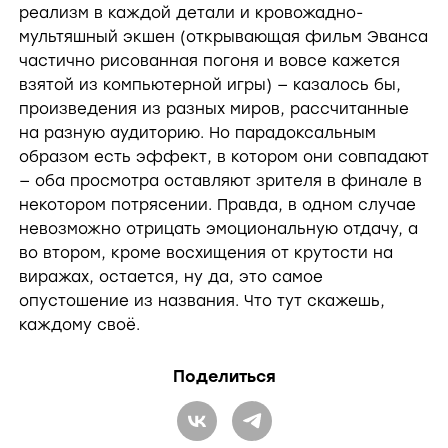
реализм в каждой детали и кровожадно-
мультяшный экшен (открывающая фильм Эванса
y
частично рисованная погоня и вовсе кажется
взятой из компьютерной игры) — казалось бы,
V
произведения из разных миров, рассчитанные
на разную аудиторию. Но парадоксальным
образом есть эффект, в котором они совпадают
i
— оба просмотра оставляют зрителя в финале в
некотором потрясении. Правда, в одном случае
невозможно отрицать эмоциональную отдачу, а
d
во втором, кроме восхищения от крутости на
виражах, остается, ну да, это самое
опустошение из названия. Что тут скажешь,
e
каждому своё.
o
Поделиться