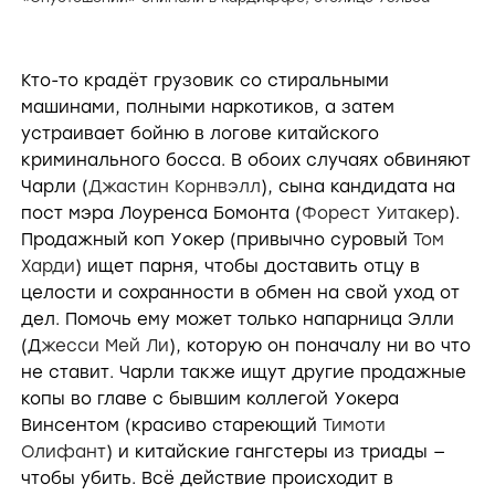
Кто-то крадёт грузовик со стиральными
машинами, полными наркотиков, а затем
устраивает бойню в логове китайского
криминального босса. В обоих случаях обвиняют
Чарли (
Джастин Корнвэлл
), сына кандидата на
пост мэра Лоуренса Бомонта (
Форест Уитакер
).
Продажный коп Уокер (привычно суровый
Том
Харди
) ищет парня, чтобы доставить отцу в
целости и сохранности в обмен на свой уход от
дел. Помочь ему может только напарница Элли
(Д
жесси Мей Ли
), которую он поначалу ни во что
не ставит. Чарли также ищут другие продажные
копы во главе с бывшим коллегой Уокера
Винсентом (красиво стареющий
Тимоти
Олифант
) и китайские гангстеры из триады —
чтобы убить. Всё действие происходит в