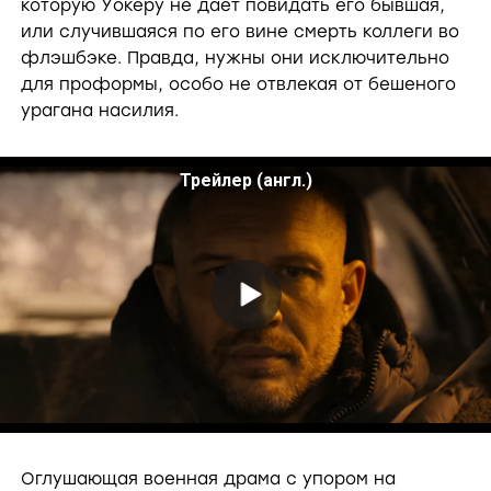
которую Уокеру не даёт повидать его бывшая,
или случившаяся по его вине смерть коллеги во
флэшбэке. Правда, нужны они исключительно
для проформы, особо не отвлекая от бешеного
урагана насилия.
Трейлер (англ.)
P
l
a
Оглушающая военная драма с упором на