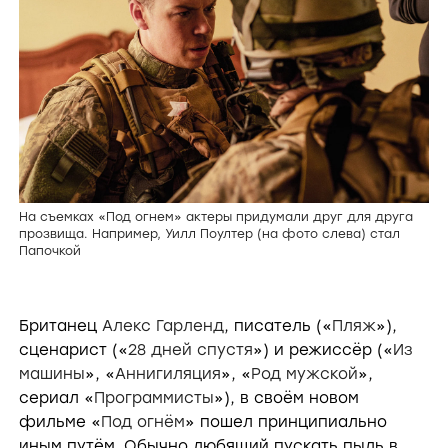
На съемках «Под огнем» актеры придумали друг для друга
прозвища. Например, Уилл Поултер (на фото слева) стал
Папочкой
Британец
Алекс Гарленд
, писатель («
Пляж
»),
сценарист («
28 дней спустя
») и режиссёр («
Из
машины
», «
Аннигиляция
», «
Род мужской
»,
сериал «
Программисты
»), в своём новом
фильме «
Под огнём
» пошел принципиально
иным путём. Обычно любящий пускать пыль в