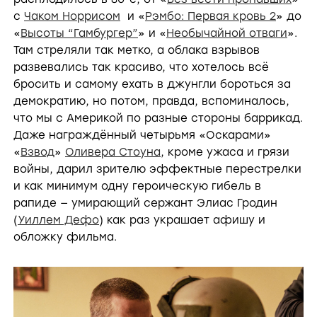
с
Чаком Норрисом
и «
Рэмбо: Первая кровь 2
» до
«
Высоты “Гамбургер”
» и «
Необычайной отваги
».
Там стреляли так метко, а облака взрывов
развевались так красиво, что хотелось всё
бросить и самому ехать в джунгли бороться за
демократию, но потом, правда, вспоминалось,
что мы с Америкой по разные стороны баррикад.
Даже награждённый четырьмя «Оскарами»
«
Взвод
»
Оливера Стоуна
, кроме ужаса и грязи
войны, дарил зрителю эффектные перестрелки
и как минимум одну героическую гибель в
рапиде — умирающий сержант Элиас Гродин
(
Уиллем Дефо
) как раз украшает афишу и
обложку фильма.