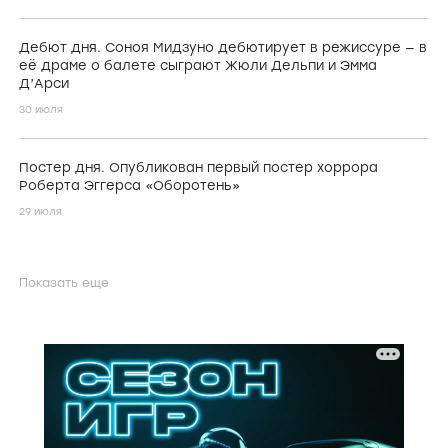
Дебют дня. Соноя Мидзуно дебютирует в режиссуре — в
её драме о балете сыграют Жюли Дельпи и Эмма
Д’Арси
30 июля
Постер дня. Опубликован первый постер хоррора
Роберта Эггерса «Оборотень»
29 июля
Показать еще