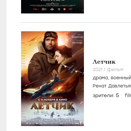
Летчик
2021
/
фильм
драма
,
военны
Ренат Давлетья
5
зрители:
fi