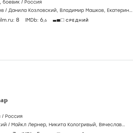
,
боевик
/
Россия
ев
/
Данила Козловский,
Владимир Машков,
Екатерина
8
6
ilm.ru:
IMDb:
,6
СРЕДНИЙ
ар
й
/
Россия
кий
/
Майкл Лернер,
Никита Кологривый,
Вячеслав