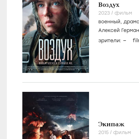
Воздух
2023
/
фильм
военный
,
драм
Алексей Герман
Лядова
–
зрители:
fi
Экипаж
2015
/
фильм