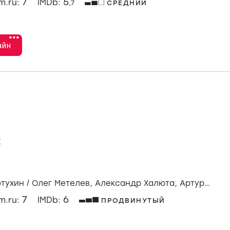
7
5
lm.ru:
IMDb:
,7
СРЕДНИЙ
•••
айн
м
отухин
/
Олег Метелев,
Александр Халюта,
Артур
7
6
lm.ru:
IMDb:
ПРОДВИНУТЫЙ