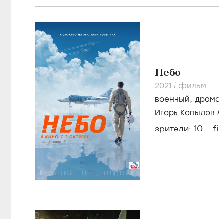
Небо
2021
/
фильм
военный
,
драм
Игорь Копылов
10
зрители:
f