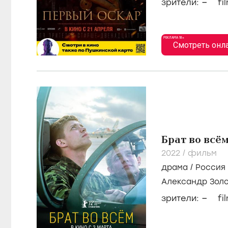
–
зрители:
fi
РЕКЛАМА 18+
Смотреть онл
Брат во всё
2022
/
фильм
драма
/
Россия
Александр Зол
Каспранов
–
зрители:
fi