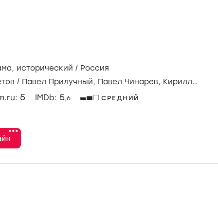
ама
,
исторический
/
Россия
етов
/
Павел Прилучный,
Павел Чинарев,
Кирилл
5
5
lm.ru:
IMDb:
,6
СРЕДНИЙ
•••
айн