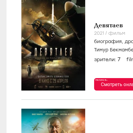
Девятаев
2021
/
фильм
биография
,
др
Тимур Бекмамб
Плетнев
7
зрители:
fi
РЕКЛАМА 18+
Смотреть онл