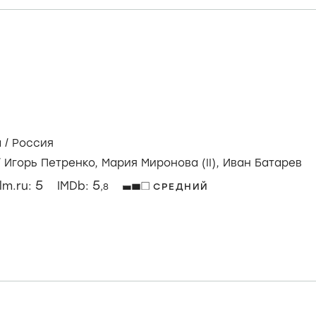
а
/
Россия
/
Игорь Петренко,
Мария Миронова (II),
Иван Батарев
5
5
ilm.ru:
IMDb:
,8
СРЕДНИЙ