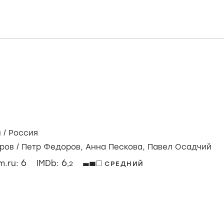
й
/
Россия
ров
/
Петр Федоров,
Анна Пескова,
Павел Осадчий
6
6
lm.ru:
IMDb:
,2
СРЕДНИЙ