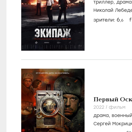
триллер
,
драма
Николай Лебед
Шпица
6
зрители:
f
,6
Первый Оск
2022
/
фильм
драма
,
военны
Сергей Мокриц
Потапенко