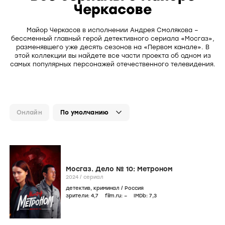
Черкасове
Майор Черкасов в исполнении Андрея Смолякова –
бессменный главный герой детективного сериала «Мосгаз»,
разменявшего уже десять сезонов на «Первом канале». В
этой коллекции вы найдете все части проекта об одном из
самых популярных персонажей отечественного телевидения.
Онлайн
Мосгаз. Дело № 10: Метроном
2024
/
сериал
детектив
,
криминал
/
Россия
зрители:
4
,7
film.ru:
–
IMDb:
7
,3