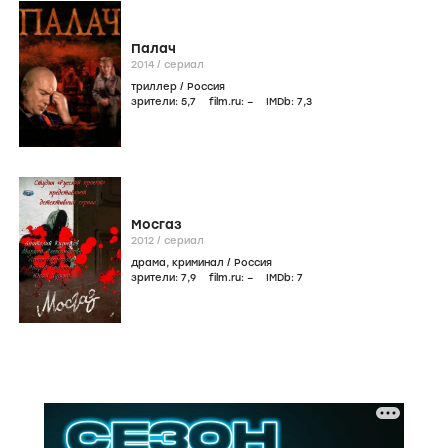
Палач
2014
/
сериал
триллер
/
Россия
зрители:
5
,7
film.ru:
–
IMDb:
7
,3
Мосгаз
2012
/
сериал
драма
,
криминал
/
Россия
зрители:
7
,9
film.ru:
–
IMDb:
7