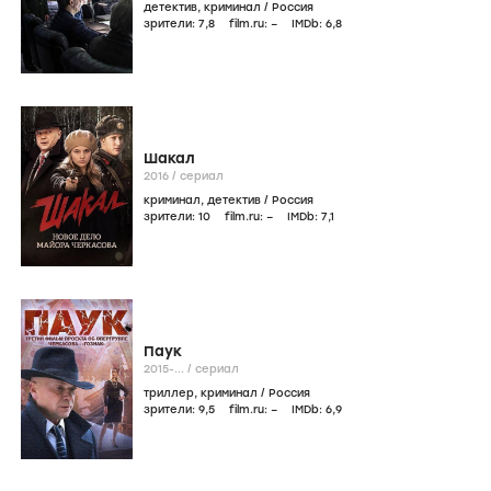
детектив
,
криминал
/
Россия
зрители:
7
,8
film.ru:
–
IMDb:
6
,8
Шакал
2016
/
сериал
криминал
,
детектив
/
Россия
зрители:
10
film.ru:
–
IMDb:
7
,1
Паук
2015-...
/
сериал
триллер
,
криминал
/
Россия
зрители:
9
,5
film.ru:
–
IMDb:
6
,9