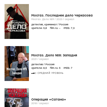
Мосгаз. Последнее дело Черкасова
Мосгаз. Дело №9 /
2023
/
сериал
детектив
,
криминал
/
Россия
зрители:
5
,8
film.ru:
–
IMDb:
7
,3
Мосгаз. Дело №8: Западня
2021
/
сериал
детектив
/
Россия
зрители:
8
,5
film.ru:
5
IMDb:
7
СРЕДНИЙ УРОВЕНЬ
Операция «Сатана»
2018
/
сериал