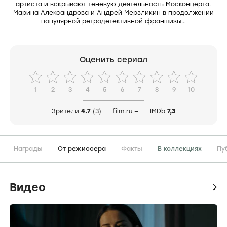
артиста и вскрывают теневую деятельность Москонцерта.
Марина Александрова и Андрей Мерзликин в продолжении
популярной ретродетективной франшизы…
Оценить сериал
1
2
3
4
5
6
7
8
9
10
Зрители
4.7
(3)
film.ru
—
IMDb
7,3
Награды
От режиссера
Факты
В коллекциях
Пу
Видео
icon