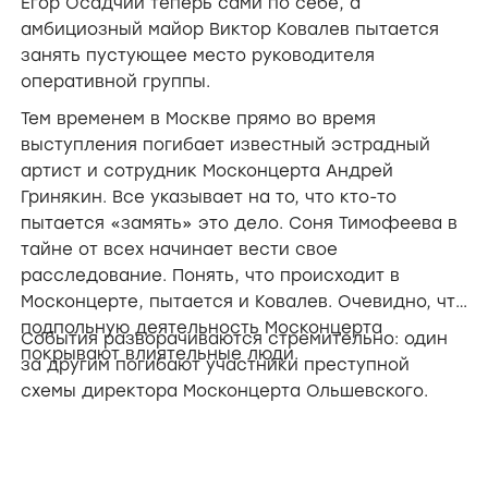
Егор Осадчий теперь сами по себе, а
амбициозный майор Виктор Ковалев пытается
занять пустующее место руководителя
оперативной группы.
Тем временем в Москве прямо во время
выступления погибает известный эстрадный
артист и сотрудник Москонцерта Андрей
Гринякин. Все указывает на то, что кто-то
пытается «замять» это дело. Соня Тимофеева в
тайне от всех начинает вести свое
расследование. Понять, что происходит в
Москонцерте, пытается и Ковалев. Очевидно, что
подпольную деятельность Москонцерта
События разворачиваются стремительно: один
покрывают влиятельные люди.
за другим погибают участники преступной
схемы директора Москонцерта Ольшевского.