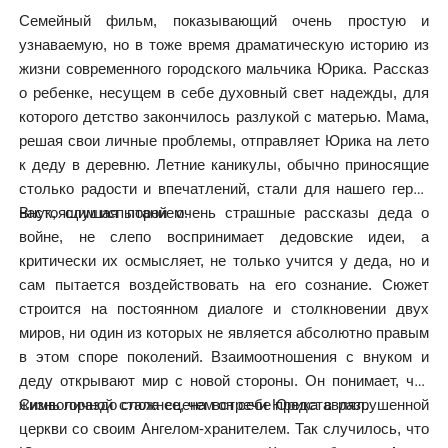
Семейный фильм, показывающий очень простую и
узнаваемую, но в тоже время драматическую историю из
жизни современного городского мальчика Юрика. Рассказ
о ребенке, несущем в себе духовный свет надежды, для
которого детство закончилось разлукой с матерью. Мама,
решая свои личные проблемы, отправляет Юрика на лето
к деду в деревню. Летние каникулы, обычно приносящие
столько радости и впечатлений, стали для нашего героя
настоящим испытанием.
Внук, слушая порой очень страшные рассказы деда о
войне, не слепо воспринимает дедовские идеи, а
критически их осмысляет, не только учится у деда, но и
сам пытается воздействовать на его сознание. Сюжет
строится на постоянном диалоге и столкновении двух
миров, ни один из которых не является абсолютно правым
в этом споре поколений. Взаимоотношения с внуком и
деду открывают мир с новой стороны. Он понимает, что
жизнь гораздо сложнее, чем он себе представлял.
Символичной стала сцена встречи Юрика в разрушенной
церкви со своим Ангелом-хранителем. Так случилось, что