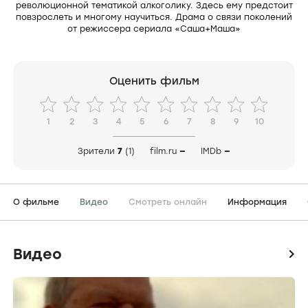
революционной тематикой алкоголику. Здесь ему предстоит
повзрослеть и многому научиться. Драма о связи поколений
от режиссера сериала «Саша+Маша»
Оценить фильм
1
2
3
4
5
6
7
8
9
10
Зрители
7
(1)
film.ru
—
IMDb
—
О фильме
Видео
Смотреть онлайн
Информация
Видео
icon