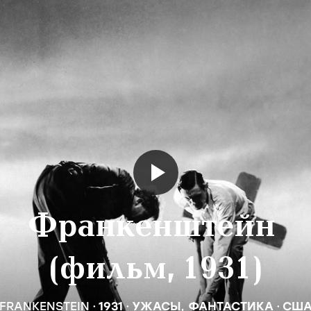
Франкенштейн
(фильм, 1931)
FRANKENSTEIN
1931
УЖАСЫ
,
ФАНТАСТИКА
СШ