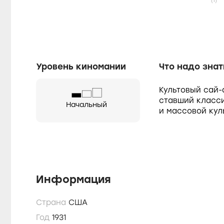
(1)
Уровень киномании
Что надо знат
Культовый сай
ставший класси
Начальный
и массовой кул
Информация
Страна
США
Год
1931