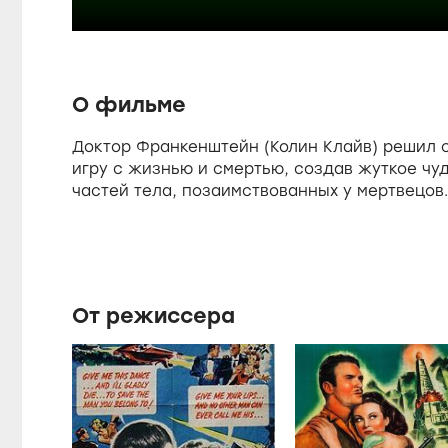
u
n
e
m
d
u
:
t
1
e
0
s
0
О фильме
.
0
0
Доктор Франкенштейн (Колин Клайв) решил 
e
%
игру с жизнью и смертью, создав жуткое ч
частей тела, позаимствованных у мертвецов.
От режиссера