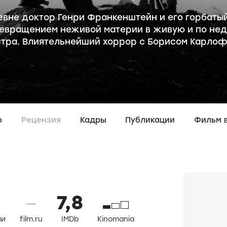
евне доктор Генри Франкенштейн и его горбаты
евращением неживой материи в живую и по не
тра. Влиятельнейший хоррор с Борисом Карл
о
Рецензия
Кадры
Публикации
Фильм 
0
7,8
—
ли
film.ru
IMDb
Kinomania