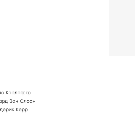
ис Карлофф
ард Ван Слоан
дерик Керр