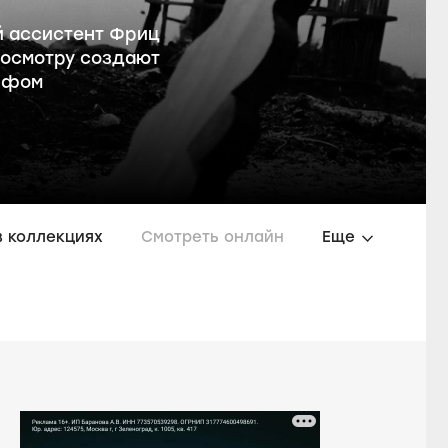
й ассистент Фриц
досмотру создают
оффом
в коллекциях
Смотреть онлайн
Еще