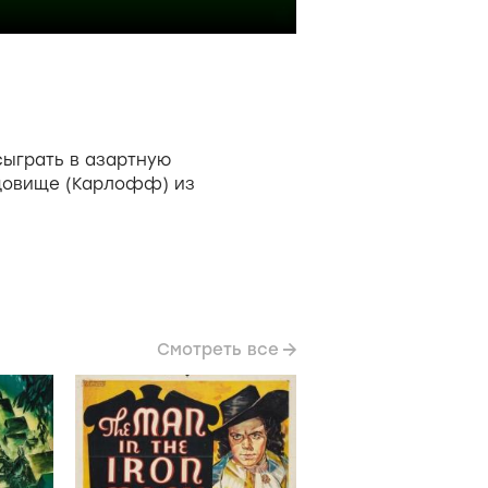
сыграть в азартную
удовище (Карлофф) из
Смотреть все