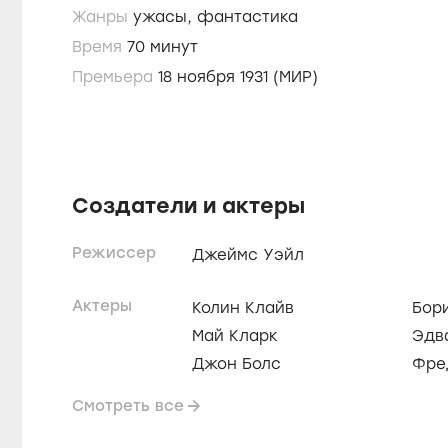
Жанры
ужасы,
фантастика
Время
70 минут
Премьера
18 ноября 1931 (МИР)
Создатели и актеры
Режиссер
Джеймс Уэйл
Актеры
Колин Клайв
Бор
Май Кларк
Эдв
Джон Болс
Фре
Смотреть все