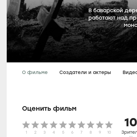
В баварской дер
работают над пр
монс
О фильме
Создатели и актеры
Виде
Оценить фильм
1
Зрите
1
2
3
4
5
6
7
8
9
10