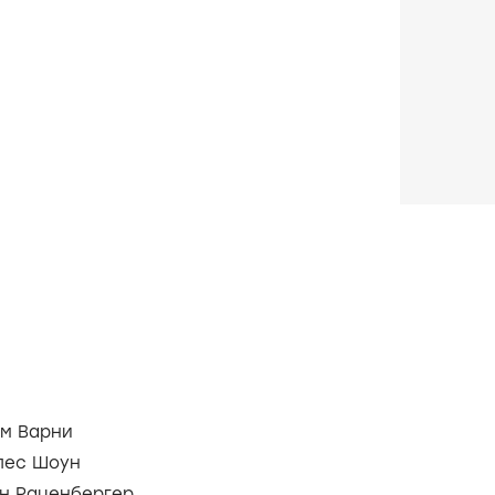
м Варни
лес Шоун
н Раценбергер