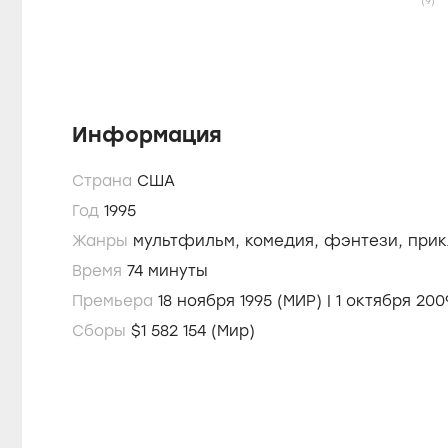
(9)
Информация
Страна
США
Год
1995
Жанры
мультфильм,
комедия,
фэнтези,
прик
Время
74 минуты
Премьера
18 ноября 1995 (МИР) | 1 о
Сборы
$1 582 154 (Мир)