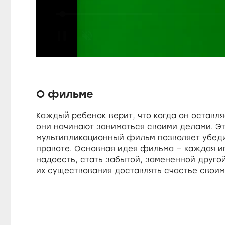
a
L
o
a
U
d
u
n
e
m
d
u
:
t
3
e
7
s
.
О фильме
6
0
%
Каждый ребенок верит, что когда он оставля
e
они начинают заниматься своими делами. Э
мультипликационный фильм позволяет убеди
правоте. Основная идея фильма — каждая игрушка боится
надоесть, стать забытой, замененной другой
их существования доставлять счастье своим