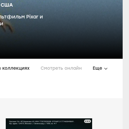
США
ьтфильм Pixar и
ии
в коллекциях
Смотреть онлайн
Еще