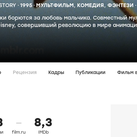
 STORY
1995
МУЛЬТФИЛЬМ
,
КОМЕДИЯ
,
ФЭНТЕЗИ
и борются за любовь мальчика. Совместный мул
isney, совершивший революцию в мире анимац
о
Рецензия
Кадры
Публикации
Фильм 
3
8,3
—
ли
film.ru
IMDb