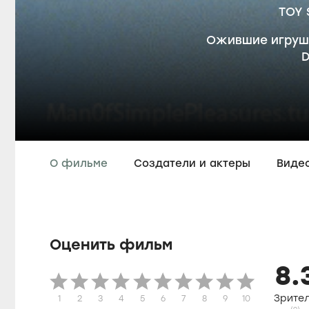
TOY
Ожившие игрушк
D
О фильме
Создатели и актеры
Виде
Оценить фильм
8.
Зрите
1
2
3
4
5
6
7
8
9
10