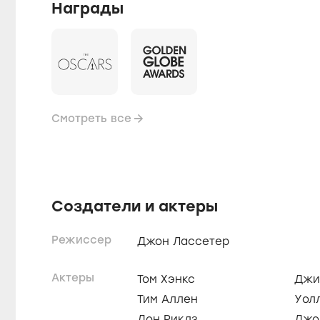
Награды
Смотреть все
Создатели и актеры
Режиссер
Джон Лассетер
Актеры
Том Хэнкс
Джи
Тим Аллен
Уол
Дон Риклз
Джо