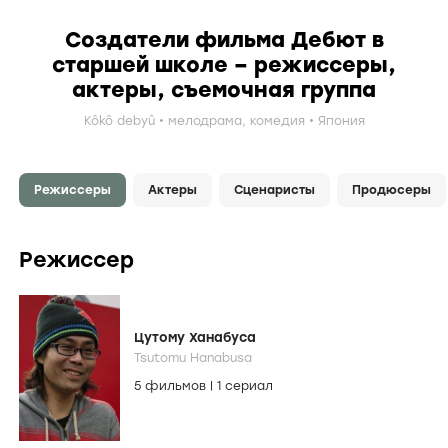
Создатели фильма Дебют в
старшей школе – режиссеры,
актеры, съемочная группа
Kôkô debyû
мелодрама
,
комедия
Япония
Режиссеры
Актеры
Сценаристы
Продюсеры
Режиссер
Цутому Ханабуса
Tsutomu Hanabusa
5 фильмов
|
1 сериал