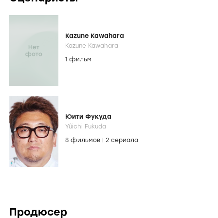
Kazune Kawahara
Kazune Kawahara
1 фильм
Юити Фукуда
Yûichi Fukuda
8 фильмов
|
2 сериала
Продюсер