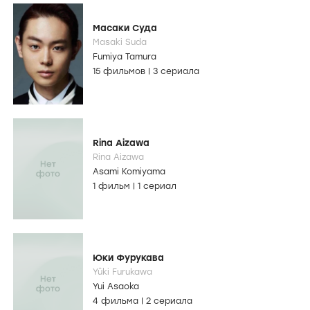
Масаки Суда
Masaki Suda
Fumiya Tamura
15 фильмов
|
3 сериала
Rina Aizawa
Rina Aizawa
Asami Komiyama
1 фильм
|
1 сериал
Юки Фурукава
Yûki Furukawa
Yui Asaoka
4 фильма
|
2 сериала