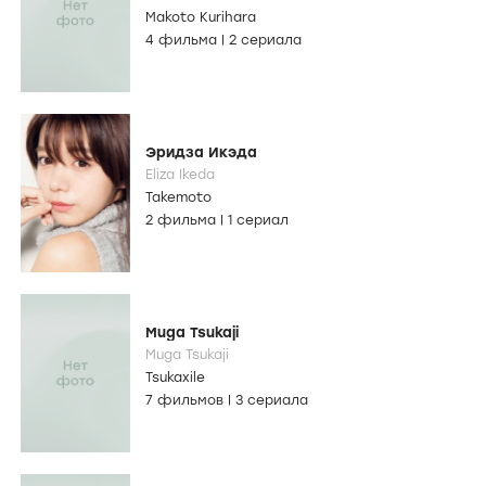
Makoto Kurihara
4 фильма
|
2 сериала
Эридза Икэда
Eliza Ikeda
Takemoto
2 фильма
|
1 сериал
Muga Tsukaji
Muga Tsukaji
Tsukaxile
7 фильмов
|
3 сериала