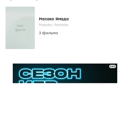
Масако Ямада
Masako Yamada
3 фильма