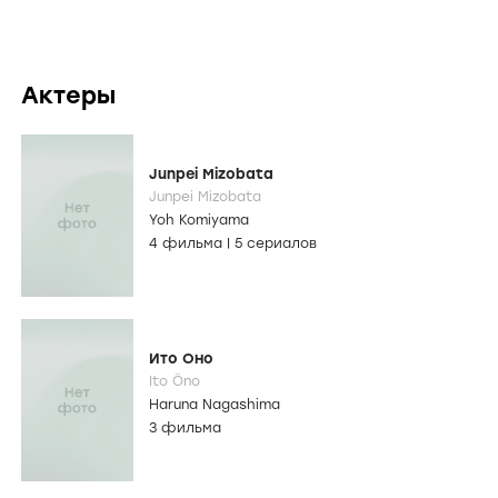
Актеры
Junpei Mizobata
Junpei Mizobata
Yoh Komiyama
4 фильма
|
5 сериалов
Ито Оно
Ito Ôno
Haruna Nagashima
3 фильма