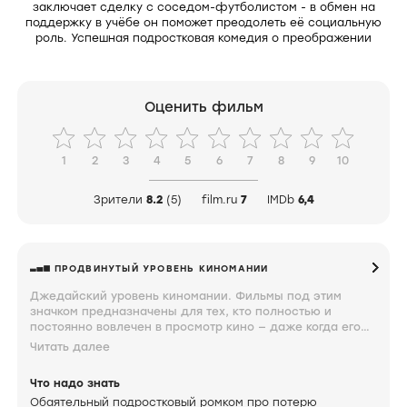
заключает сделку с соседом-футболистом - в обмен на
поддержку в учёбе он поможет преодолеть её социальную
роль. Успешная подростковая комедия о преображении
Оценить фильм
1
2
3
4
5
6
7
8
9
10
Зрители
8.2
(5)
film.ru
7
IMDb
6,4
ПРОДВИНУТЫЙ УРОВЕНЬ КИНОМАНИИ
Джедайский уровень киномании. Фильмы под этим
значком предназначены для тех, кто полностью и
постоянно вовлечен в просмотр кино — даже когда его
не смотрит. Глаз такого киномана насмотрен настолько,
Читать далее
что какие-то фильмы он может смотреть затылком.
Суждение об увиденном выдается на запредельном
Что надо знать
уровне сарказма и причудливости. Такого зрителя очень
Обаятельный подростковый ромком про потерю
трудно чем-то удивить.