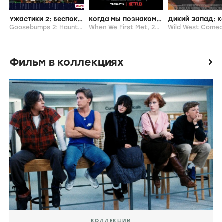
Ужастики 2: Беспокойный Хеллоуин
Когда мы познакомились
Goosebumps 2: Haunted Halloween,
When We First Met,
2018
2017
Фильм в коллекциях
icon
КОЛЛЕКЦИИ