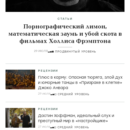
СТАТЬИ
Порнографический лимон,
математическая заумь и убой скота в
фильмах Холлиса Фрэмптона
29 ИЮЛЯ
ПРОДВИНУТЫЙ УРОВЕНЬ
РЕЦЕНЗИИ
Плюс в карму: Опасная тюряга, злой дух
и юморные танцы в «Призраке в клетке»
Джоко Анвара
29 июля
СРЕДНИЙ УРОВЕНЬ
РЕЦЕНЗИИ
Дастин Хоффман, идеальный слух и
преступный мир в «Настройщике»
27 июля
СРЕДНИЙ УРОВЕНЬ