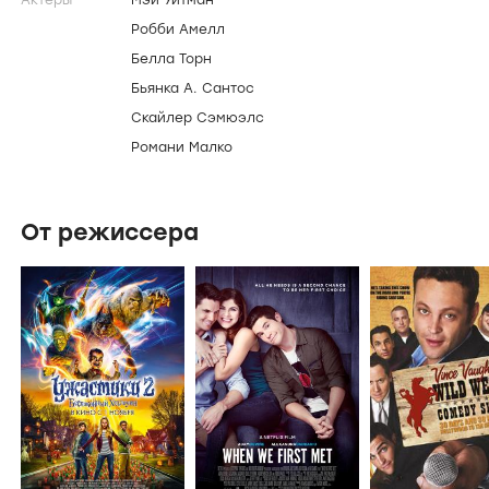
Актеры
Мэй Уитман
Робби Амелл
Белла Торн
Бьянка А. Сантос
Скайлер Сэмюэлс
Романи Малко
От режиссера