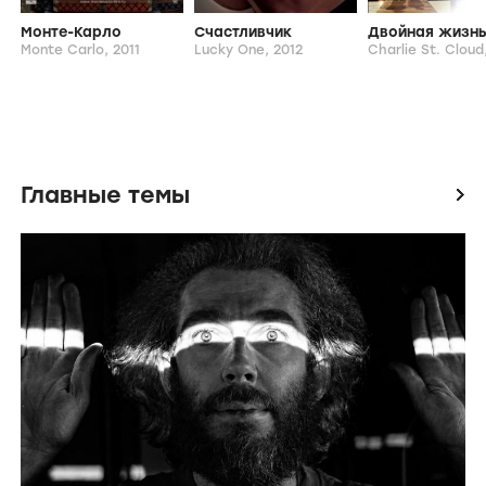
Монте-Карло
Счастливчик
Monte Carlo,
2011
Lucky One,
2012
Charlie St. Cloud
Главные темы
icon