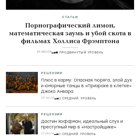
СТАТЬИ
Порнографический лимон,
математическая заумь и убой скота в
фильмах Холлиса Фрэмптона
29 ИЮЛЯ
ПРОДВИНУТЫЙ УРОВЕНЬ
РЕЦЕНЗИИ
Плюс в карму: Опасная тюряга, злой дух
и юморные танцы в «Призраке в клетке»
Джоко Анвара
29 июля
СРЕДНИЙ УРОВЕНЬ
РЕЦЕНЗИИ
Дастин Хоффман, идеальный слух и
преступный мир в «Настройщике»
27 июля
СРЕДНИЙ УРОВЕНЬ