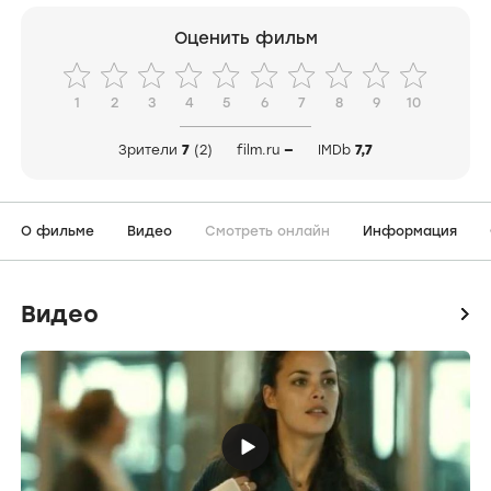
Оценить фильм
1
2
3
4
5
6
7
8
9
10
Зрители
7
(2)
film.ru
—
IMDb
7,7
О фильме
Видео
Смотреть онлайн
Информация
Видео
icon