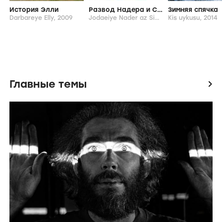
История Элли
Развод Надера и Симин
Зимняя спячка
Darbareye Elly,
2009
Jodaeiye Nader az Simin,
Kis uykusu,
2011
2014
Главные темы
icon