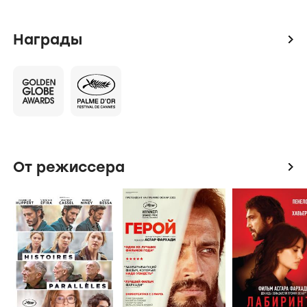
Награды
icon
От режиссера
icon