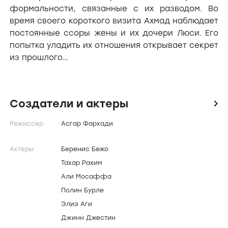
формальности, связанные с их разводом. Во
время своего короткого визита Ахмад наблюдает
постоянные ссоры жены и их дочери Люси. Его
попытка уладить их отношения открывает секрет
из прошлого…
Создатели и актеры
icon
Режиссер
Асгар Фархади
Актеры
Беренис Бежо
Тахар Рахим
Али Мосаффа
Полин Бурле
Элиэ Аги
Джинн Джестин