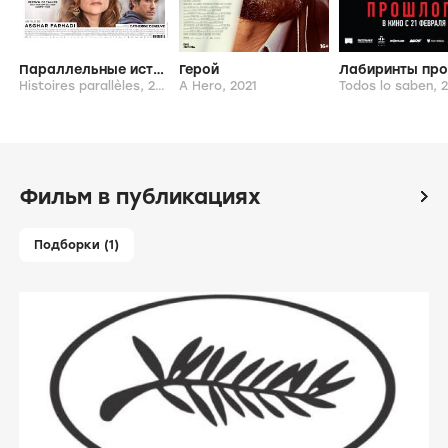
Параллельные истории
Герой
Histoires parallèles,
2026
A Hero,
2021
Todos lo saben,
2
Фильм в публикациях
icon
Подборки (1)