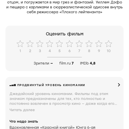
отцом, и погружается в мир грез и фантазий. Уиллем Дэфо
и пещера с карликами в сюрреалистической одиссее внутрь
себя режиссера «Плохого лейтенанта»
Оценить фильм
1
2
3
4
5
6
7
8
9
10
Зрители
—
film.ru
7
IMDb
4,8
ПРОДВИНУТЫЙ УРОВЕНЬ КИНОМАНИИ
Джедайский уровень киномании. Фильмы под этим
значком предназначены для тех, кто полностью и
постоянно вовлечен в просмотр кино — даже когда его
не смотрит. Глаз такого киномана насмотрен настолько,
Читать далее
что какие-то фильмы он может смотреть затылком.
Суждение об увиденном выдается на запредельном
Что надо знать
уровне сарказма и причудливости. Такого зрителя очень
Вдохновленная «Красной книгой» Юнга 6-ая
трудно чем-то удивить.