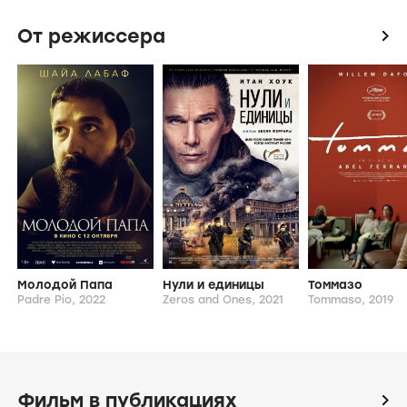
От режиссера
icon
Молодой Папа
Нули и единицы
Томмазо
Padre Pio,
2022
Zeros and Ones,
2021
Tommaso,
2019
Фильм в публикациях
icon