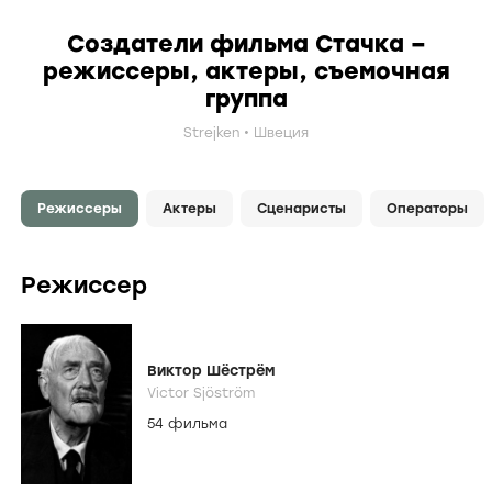
Создатели фильма Стачка –
режиссеры, актеры, съемочная
группа
Strejken
Швеция
Режиссеры
Актеры
Сценаристы
Операторы
Режиссер
Виктор Шёстрём
Victor Sjöström
54 фильма