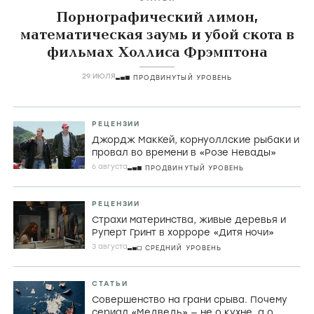
Порнографический лимон,
математическая заумь и убой скота в
фильмах Холлиса Фрэмптона
29 ИЮЛЯ
ПРОДВИНУТЫЙ УРОВЕНЬ
РЕЦЕНЗИИ
Джордж МакКей, корнуоллские рыбаки и
провал во времени в «Розе Невады»
6 августа
ПРОДВИНУТЫЙ УРОВЕНЬ
РЕЦЕНЗИИ
Страхи материнства, живые деревья и
Руперт Гринт в хорроре «Дитя ночи»
3 августа
СРЕДНИЙ УРОВЕНЬ
СТАТЬИ
Совершенство на грани срыва. Почему
сериал «Медведь» — не о кухне, а о