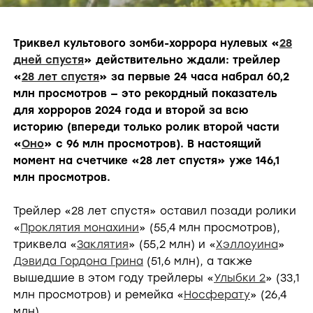
Триквел культового зомби-хоррора нулевых «
28
дней спустя
» действительно ждали: трейлер
«
28 лет спустя
» за первые 24 часа набрал 60,2
млн просмотров — это рекордный показатель
для хорроров 2024 года и второй за всю
историю (впереди только ролик второй части
«
Оно
» с 96 млн просмотров). В настоящий
момент на счетчике «28 лет спустя» уже 146,1
млн просмотров.
Трейлер «28 лет спустя» оставил позади ролики
«
Проклятия монахини
» (55,4 млн просмотров),
триквела «
Заклятия
» (55,2 млн) и «
Хэллоуина
»
Дэвида Гордона Грина
(51,6 млн), а также
вышедшие в этом году трейлеры «
Улыбки 2
» (33,1
млн просмотров) и ремейка «
Носферату
» (26,4
млн).