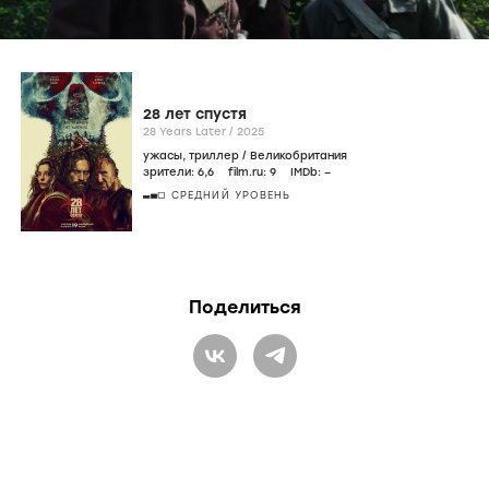
l
a
28 лет спустя
28 Years Later /
2025
y
ужасы
,
триллер
/
Великобритания
зрители:
6
,6
film.ru:
9
IMDb:
–
СРЕДНИЙ УРОВЕНЬ
V
i
Поделиться
d
e