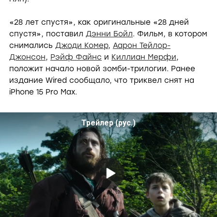
«28 лет спустя», как оригинальные «28 дней
спустя», поставил
Дэнни Бойл
. Фильм, в котором
снимались
Джоди Комер
,
Аарон Тейлор-
Джонсон
,
Рэйф Файнс
и
Киллиан Мерфи
,
положит начало новой зомби-трилогии. Ранее
издание Wired сообщало, что триквел снят на
iPhone 15 Pro Max.
Трейлер (рус.)
P