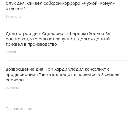
Слух дня. Сиквел сайфай-хоррора «Чужой: Ромул»
отменён?
3 августа
Долгострой дня. Сценарист «Шерлока Холмса 3»
рассказал, что мешает запустить долгожданный
триквел в производство
9 июля
Возвращение дня. Том Харди уладил конфликт с
продюсерами «Гангстерленда» и появится в 3 сезоне
сериала
30 июня
Показать еще