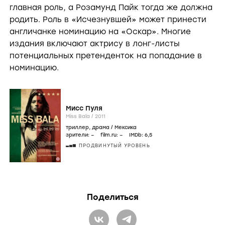
главная роль, а Розамунд Пайк тогда же должна
родить. Роль в «Исчезнувшей» может принести
англичанке номинацию на «Оскар». Многие
издания включают актрису в лонг-листы
потенциальных претенденток на попадание в
номинацию.
Мисс Пуля
Miss Bala /
2011
триллер
,
драма
/
Мексика
зрители:
–
film.ru:
–
IMDb:
6
,5
ПРОДВИНУТЫЙ УРОВЕНЬ
Поделиться