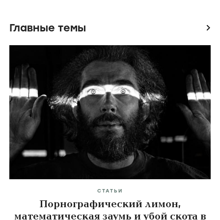
Главные темы
icon
СТАТЬИ
Порнографический лимон,
математическая заумь и убой скота в