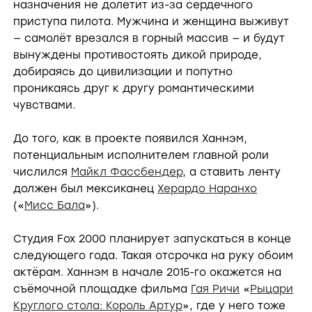
назначения не долетит из-за сердечного
приступа пилота. Мужчина и женщина выживут
— самолёт врезался в горный массив — и будут
вынуждены противостоять дикой природе,
добираясь до цивилизации и попутно
проникаясь друг к другу романтическими
чувствами.
До того, как в проекте появился Ханнэм,
потенциальным исполнителем главной роли
числился
Майкл Фассбендер
, а ставить ленту
должен был мексиканец
Херардо Наранхо
(«
Мисс Бала
»).
Студия Fox 2000 планирует запускаться в конце
следующего года. Такая отсрочка на руку обоим
актёрам. Ханнэм в начале 2015-го окажется на
съёмочной площадке фильма
Гая Ричи
«
Рыцари
Круглого стола: Король Артур
», где у него тоже