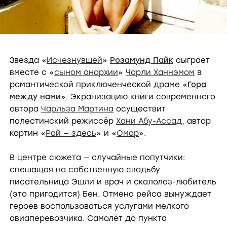
Звезда «
Исчезнувшей
»
Розамунд Пайк
сыграет
вместе с «
сыном анархии
»
Чарли Ханнэмом
в
романтической приключенческой драме «
Гора
между нами
». Экранизацию книги современного
автора
Чарльза Мартина
осуществит
палестинский режиссёр
Хани Абу-Ассад
, автор
картин «
Рай — здесь
» и «
Омар
».
В центре сюжета — случайные попутчики:
спешащая на собственную свадьбу
писательница Эшли и врач и скалолаз-любитель
(это пригодится) Бен. Отмена рейса вынуждает
героев воспользоваться услугами мелкого
авиаперевозчика. Самолёт до пункта