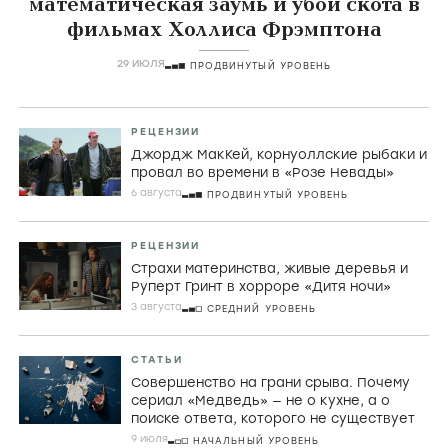
математическая заумь и убой скота в
фильмах Холлиса Фрэмптона
29 ИЮЛЯ
ПРОДВИНУТЫЙ УРОВЕНЬ
РЕЦЕНЗИИ
Джордж МакКей, корнуоллские рыбаки и
провал во времени в «Розе Невады»
6 августа
ПРОДВИНУТЫЙ УРОВЕНЬ
РЕЦЕНЗИИ
Страхи материнства, живые деревья и
Руперт Гринт в хорроре «Дитя ночи»
3 августа
СРЕДНИЙ УРОВЕНЬ
СТАТЬИ
Совершенство на грани срыва. Почему
сериал «Медведь» — не о кухне, а о
поиске ответа, которого не существует
9 июля
НАЧАЛЬНЫЙ УРОВЕНЬ