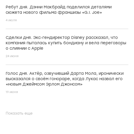
Ребут дня. Дэнни Макбрайд поделился деталями
сюжета нового фильма франшизы «G.I. Joe»
4 июля
Сделки дня. Экс-гендиректор Disney рассказал, что
компания пыталась купить бондиану и вела переговоры
о слиянии с Apple
24 июня
Голос дня. Актёр, озвучивший Дарта Мола, иронически
высказался о своём гонораре, когда Лукас назвал его
«новым Джеймсом Эрлом Джонсом»
19 июня
Показать еще