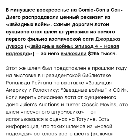
В минувшее воскресенье на Comic-Con в Сан-
Диего распродавали ценный реквизит из
«Звёздных войн». Самым дорогим лотом
аукциона стал шлем штурмовика из самого
первого фильма космической саги
Джорджа
Лукаса
(«
Звёздные войны: Эпизод 4 – Новая
надежда
») — за него
выложили
$256 тысяч.
Этот же шлем был представлен в прошлом году
на выставке в Президентской библиотеке
Рональда Рейгана на выставке «Защищая
Америку и Галактику: “Звёздные войны” и СОИ».
Если верить описанию лота от аукционного
дома Julien’s Auctions и Turner Classic Movies, это
шлем «песчаного штурмовика» — он
использовался в сценах на Татуине. Есть
информация, что таких шлемов из «Новой
надежды» осталось всего шесть (включая