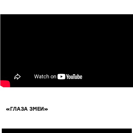
«
ГЛАЗА ЗМЕИ
»