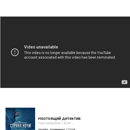
Настоящий детектив
True Detective /
2014-...
драма
,
криминал
/
США