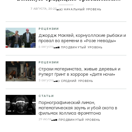
комедии
7 АВГУСТА, 20:22
НАЧАЛЬНЫЙ УРОВЕНЬ
РЕЦЕНЗИИ
Джордж МакКей, корнуоллские рыбаки и
провал во времени в «Розе Невады»
6 августа
ПРОДВИНУТЫЙ УРОВЕНЬ
РЕЦЕНЗИИ
Страхи материнства, живые деревья и
Руперт Гринт в хорроре «Дитя ночи»
3 августа
СРЕДНИЙ УРОВЕНЬ
СТАТЬИ
Порнографический лимон,
математическая заумь и убой скота в
фильмах Холлиса Фрэмптона
29 июля
ПРОДВИНУТЫЙ УРОВЕНЬ