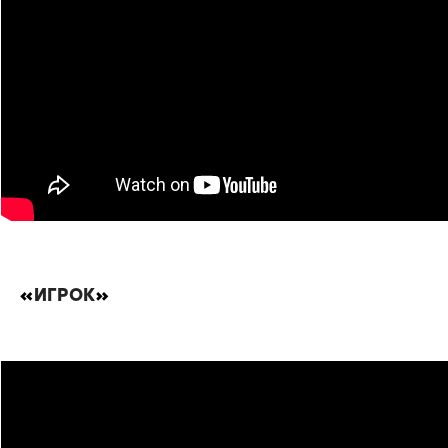
«
ИГРОК
»