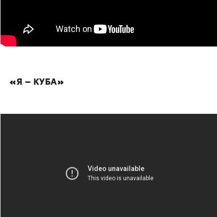
«
Я — КУБА
»