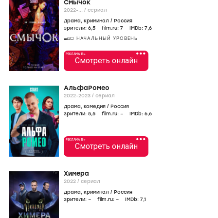
Смычок
2022-...
/
сериал
драма
,
криминал
/
Россия
зрители:
6
,5
film.ru:
7
IMDb:
7
,6
НАЧАЛЬНЫЙ УРОВЕНЬ
•••
РЕКЛАМА 18+
Смотреть онлайн
АльфаРомео
2022-2023
/
сериал
драма
,
комедия
/
Россия
зрители:
5
,5
film.ru:
–
IMDb:
6
,6
•••
РЕКЛАМА 18+
Смотреть онлайн
Химера
2022
/
сериал
драма
,
криминал
/
Россия
зрители:
–
film.ru:
–
IMDb:
7
,1