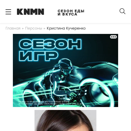
S
k
СЕЗОН ЕДЫ
И ВКУСА
i
p
Главная
Персоны
Кристина Кучеренко
t
o
m
a
i
n
c
o
n
t
e
n
t