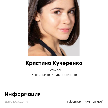
Кристина Кучеренко
Актриса
7
фильмов
36
сериалов
Информация
Дата рождения
18 февраля 1998
(28 лет)