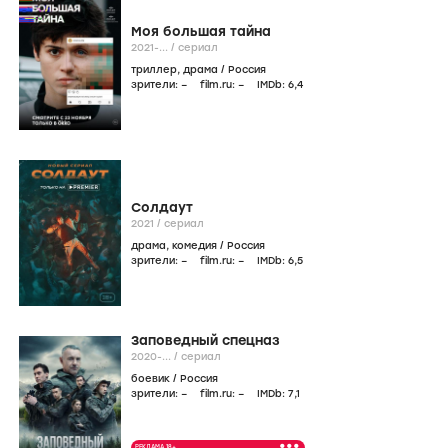
Моя большая тайна
2021-...
/
сериал
триллер
,
драма
/
Россия
зрители:
–
film.ru:
–
IMDb:
6
,4
Солдаут
2021
/
сериал
драма
,
комедия
/
Россия
зрители:
–
film.ru:
–
IMDb:
6
,5
Заповедный спецназ
2020-...
/
сериал
боевик
/
Россия
зрители:
–
film.ru:
–
IMDb:
7
,1
•••
РЕКЛАМА 18+