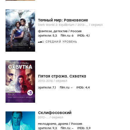
Темный мир: Равновесие
Dark World 2: Equilibrium /
2013-...
/
сериал
фэнтези
,
детектив
/
Россия
зрители:
5
,3
film.ru:
6
IMDb:
4
,1
СРЕДНИЙ УРОВЕНЬ
Пятая стража. Схватка
2013-2016
/
сериал
зрители:
7
,1
film.ru:
–
IMDb:
4
,4
Склифосовский
2012-...
/
сериал
мелодрама
,
драма
/
Россия
зрители:
9
,3
film.ru:
–
IMDb:
5
,9