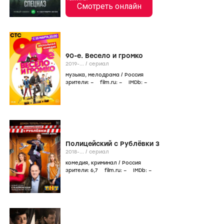
Смотреть онлайн
90-е. Весело и громко
2019-...
/
сериал
музыка
,
мелодрама
/
Россия
зрители:
–
film.ru:
–
IMDb:
–
Полицейский с Рублёвки 3
2018-...
/
сериал
комедия
,
криминал
/
Россия
зрители:
6
,7
film.ru:
–
IMDb:
–