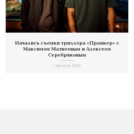
Начались съемки триллера «Пранкер» с
Максимом Матвеевым и Алексеем
Серебряковым
1 августа 2024