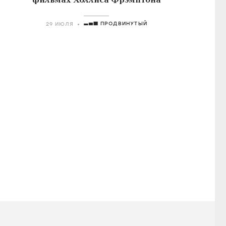
фильмах Холлиса Фрэмптона
ПРОДВИНУТЫЙ
29 ИЮЛЯ