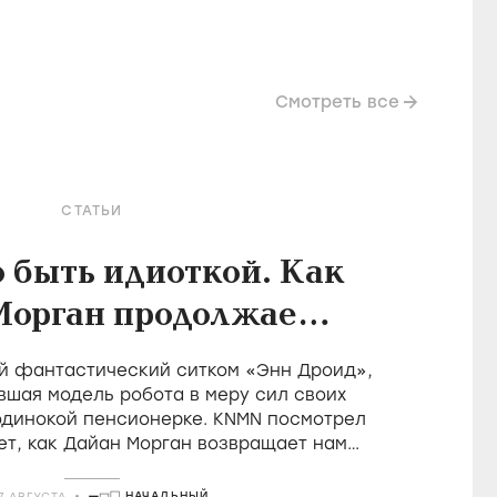
Смотреть все
СТАТЬИ
о быть идиоткой. Как
Морган продолжает
леднюю великую
й фантастический ситком «Энн Дроид»,
ицию британской
вшая модель робота в меру сил своих
одинокой пенсионерке. KNMN посмотрел
комедии
ет, как Дайан Морган возвращает нам
 удовольствие быть идиотом
НАЧАЛЬНЫЙ
7 АВГУСТА