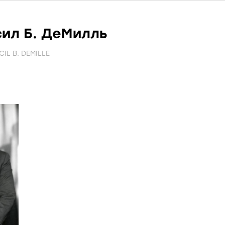
ил Б. ДеМилль
CIL B. DEMILLE