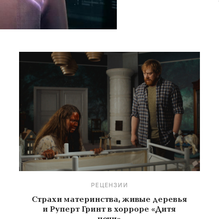
РЕЦЕНЗИИ
Страхи материнства, живые деревья
и Руперт Гринт в хорроре «Дитя