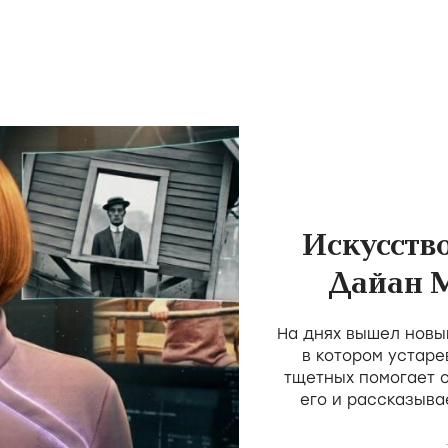
Искусств
Дайан 
пос
На днях вышел новы
трад
в котором устаре
тщетных помогает 
его и рассказыва
простое