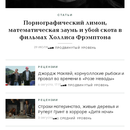
СТАТЬИ
Порнографический лимон,
математическая заумь и убой скота в
фильмах Холлиса Фрэмптона
29 ИЮЛЯ
ПРОДВИНУТЫЙ УРОВЕНЬ
РЕЦЕНЗИИ
Джордж МакКей, корнуоллские рыбаки и
провал во времени в «Розе Невады»
6 августа, 17:17
ПРОДВИНУТЫЙ УРОВЕНЬ
РЕЦЕНЗИИ
Страхи материнства, живые деревья и
Руперт Гринт в хорроре «Дитя ночи»
3 августа
СРЕДНИЙ УРОВЕНЬ