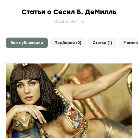
Статьи о Сесил Б. ДеМилль
Cecil B. DeMille
Все публикации
Подборки (2)
Статьи (1)
Момент