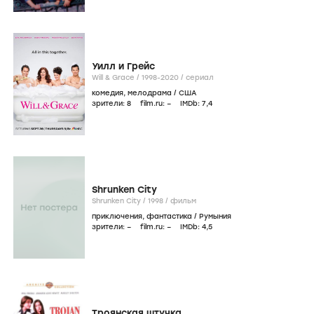
Уилл и Грейс
Will & Grace /
1998-2020
/
сериал
комедия
,
мелодрама
/
США
зрители:
8
film.ru:
–
IMDb:
7
,4
Shrunken City
Shrunken City /
1998
/
фильм
приключения
,
фантастика
/
Румыния
зрители:
–
film.ru:
–
IMDb:
4
,5
Троянская штучка