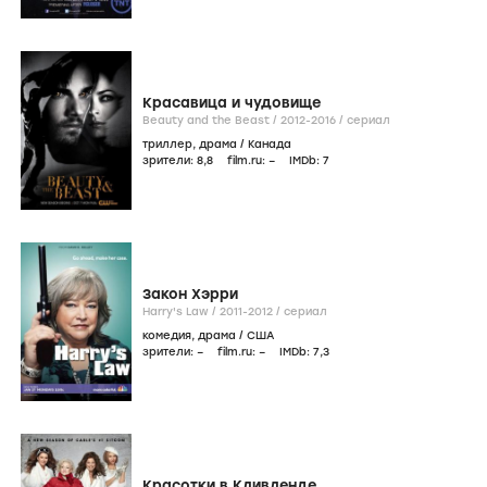
Красавица и чудовище
Beauty and the Beast /
2012-2016
/
сериал
триллер
,
драма
/
Канада
зрители:
8
,8
film.ru:
–
IMDb:
7
Закон Хэрри
Harry's Law /
2011-2012
/
сериал
комедия
,
драма
/
США
зрители:
–
film.ru:
–
IMDb:
7
,3
Красотки в Кливленде