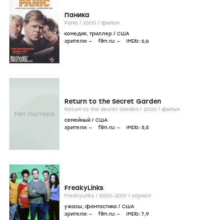
Паника
Panic /
2000
/
фильм
комедия
,
триллер
/
США
зрители:
–
film.ru:
–
IMDb:
6
,6
Return to the Secret Garden
Return to the Secret Garden /
2000
/
фильм
семейный
/
США
зрители:
–
film.ru:
–
IMDb:
5
,5
FreakyLinks
FreakyLinks /
2000-2001
/
сериал
ужасы
,
фантастика
/
США
зрители:
–
film.ru:
–
IMDb:
7
,9