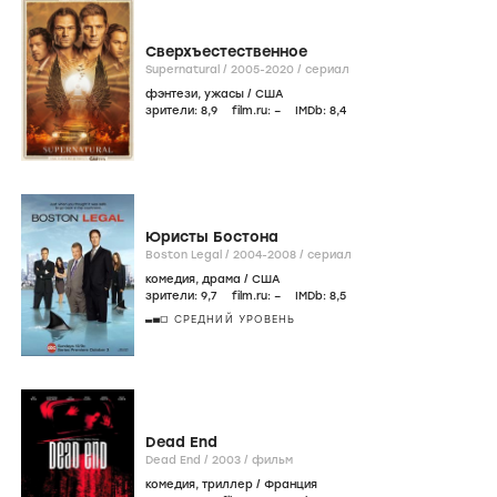
Сверхъестественное
Supernatural /
2005-2020
/
сериал
фэнтези
,
ужасы
/
США
зрители:
8
,9
film.ru:
–
IMDb:
8
,4
Юристы Бостона
Boston Legal /
2004-2008
/
сериал
комедия
,
драма
/
США
зрители:
9
,7
film.ru:
–
IMDb:
8
,5
СРЕДНИЙ УРОВЕНЬ
Dead End
Dead End /
2003
/
фильм
комедия
,
триллер
/
Франция