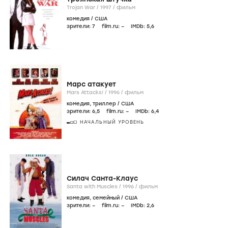
Trojan War /
1997
/
фильм
комедия
/
США
зрители:
7
film.ru:
–
IMDb:
5
,6
Марс атакует
Mars Attacks! /
1996
/
фильм
комедия
,
триллер
/
США
зрители:
6
,5
film.ru:
–
IMDb:
6
,4
НАЧАЛЬНЫЙ УРОВЕНЬ
Силач Санта-Клаус
Santa with Muscles /
1996
/
фильм
комедия
,
семейный
/
США
зрители:
–
film.ru:
–
IMDb:
2
,6