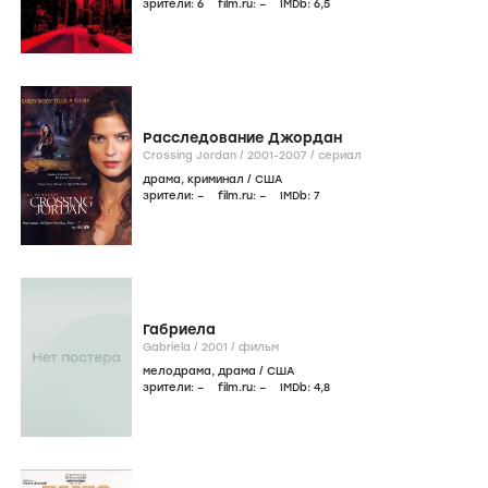
зрители:
6
film.ru:
–
IMDb:
6
,5
Расследование Джордан
Crossing Jordan /
2001-2007
/
сериал
драма
,
криминал
/
США
зрители:
–
film.ru:
–
IMDb:
7
Габриела
Gabriela /
2001
/
фильм
мелодрама
,
драма
/
США
зрители:
–
film.ru:
–
IMDb:
4
,8