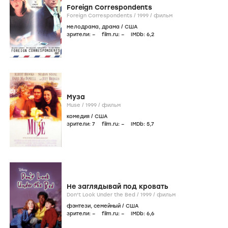
Foreign Correspondents
Foreign Correspondents /
1999
/
фильм
мелодрама
,
драма
/
США
зрители:
–
film.ru:
–
IMDb:
6
,2
Муза
Muse /
1999
/
фильм
комедия
/
США
зрители:
7
film.ru:
–
IMDb:
5
,7
Не заглядывай под кровать
Don't Look Under the Bed /
1999
/
фильм
фэнтези
,
семейный
/
США
зрители:
–
film.ru:
–
IMDb:
6
,6