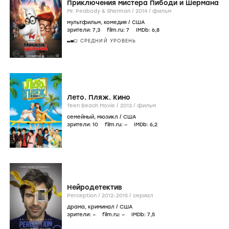
Приключения мистера Пибоди и Шермана
Mr. Peabody & Sherman /
2014
/
фильм
мультфильм
,
комедия
/
США
зрители:
7
,3
film.ru:
7
IMDb:
6
,8
СРЕДНИЙ УРОВЕНЬ
Лето. Пляж. Кино
Teen Beach Movie /
2013
/
фильм
семейный
,
мюзикл
/
США
зрители:
10
film.ru:
–
IMDb:
6
,2
Нейродетектив
Perception /
2012-2015
/
сериал
драма
,
криминал
/
США
зрители:
–
film.ru:
–
IMDb:
7
,5