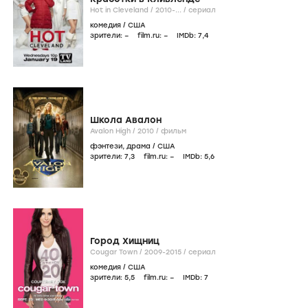
Hot in Cleveland /
2010-...
/
сериал
комедия
/
США
зрители:
–
film.ru:
–
IMDb:
7
,4
Школа Авалон
Avalon High /
2010
/
фильм
фэнтези
,
драма
/
США
зрители:
7
,3
film.ru:
–
IMDb:
5
,6
Город Хищниц
Cougar Town /
2009-2015
/
сериал
комедия
/
США
зрители:
5
,5
film.ru:
–
IMDb:
7