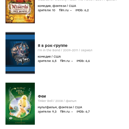
комедия
,
фэнтези
/
США
зрители:
10
film.ru:
–
IMDb:
6
,2
Я в рок-группе
I'm in the Band /
2009-2011
/
сериал
комедия
/
США
зрители:
6
,5
film.ru:
–
IMDb:
6
,6
Феи
Tinker Bell /
2008
/
фильм
мультфильм
,
фэнтези
/
США
зрители:
9
,3
film.ru:
–
IMDb:
6
,7