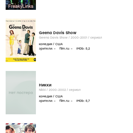
Geena Davis Show
Geena Davis Show /
2000-2001
/
сериал
комедия
/
США
зрители:
–
film.ru:
–
IMDb:
5
,2
Никки
Nikki /
2000-2002
/
сериал
комедия
/
США
зрители:
–
film.ru:
–
IMDb:
5
,7