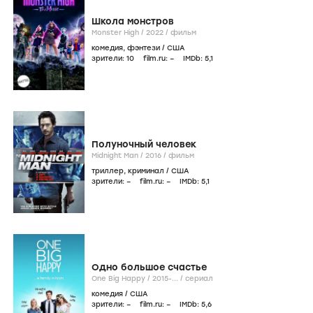
Школа монстров
Monster High /
2022
/
фильм
комедия
,
фэнтези
/
США
зрители:
10
film.ru:
–
IMDb:
5
,1
Полуночный человек
Midnight Man /
2016
/
фильм
триллер
,
криминал
/
США
зрители:
–
film.ru:
–
IMDb:
5
,1
Одно большое счастье
One Big Happy /
2015-...
/
сериал
комедия
/
США
зрители:
–
film.ru:
–
IMDb:
5
,6