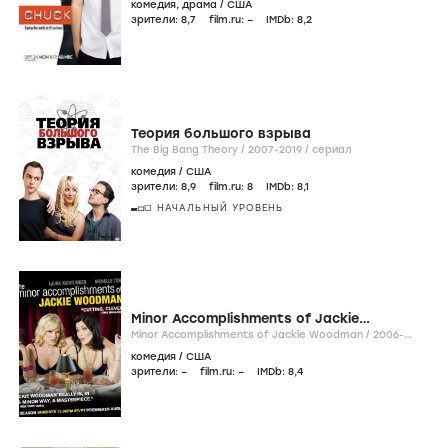
комедия
,
драма
/
США
зрители:
8
,7
film.ru:
–
IMDb:
8
,2
Теория большого взрыва
The Big Bang Theory /
2007-2019
/
сериал
комедия
/
США
зрители:
8
,9
film.ru:
8
IMDb:
8
,1
НАЧАЛЬНЫЙ УРОВЕНЬ
Minor Accomplishments of Jackie
Woodman
Minor Accomplishments of Jackie Woodman /
2006-
2007
/
сериал
комедия
/
США
зрители:
–
film.ru:
–
IMDb:
8
,4