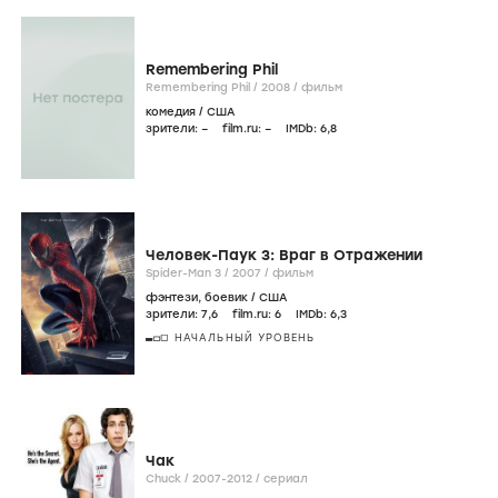
Remembering Phil
Remembering Phil /
2008
/
фильм
комедия
/
США
зрители:
–
film.ru:
–
IMDb:
6
,8
Человек-Паук 3: Враг в Отражении
Spider-Man 3 /
2007
/
фильм
фэнтези
,
боевик
/
США
зрители:
7
,6
film.ru:
6
IMDb:
6
,3
НАЧАЛЬНЫЙ УРОВЕНЬ
Чак
Chuck /
2007-2012
/
сериал