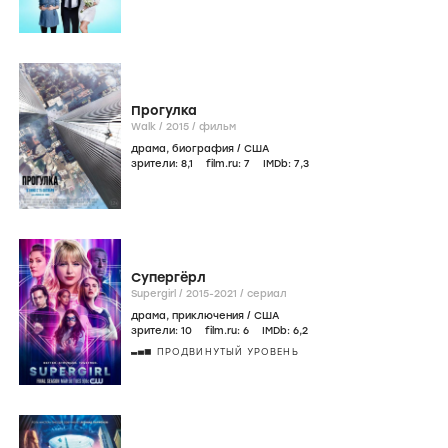
Прогулка
Walk /
2015
/
фильм
драма
,
биография
/
США
зрители:
8
,1
film.ru:
7
IMDb:
7
,3
Супергёрл
Supergirl /
2015-2021
/
сериал
драма
,
приключения
/
США
зрители:
10
film.ru:
6
IMDb:
6
,2
ПРОДВИНУТЫЙ УРОВЕНЬ