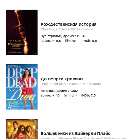
Рождественская история
Christmas Carol /
2009
/
фильм
мультфильм
,
драма
/
США
зрители:
8
,6
film.ru:
–
IMDb:
6
,8
До смерти красива
Drop Dead Diva /
2009-2014
/
сериал
комедия
,
драма
/
США
зрители:
10
film.ru:
–
IMDb:
7
,5
Волшебники из Вэйверли Плэйс
Wizards of Waverly Place: The Movie /
2009
/
фильм