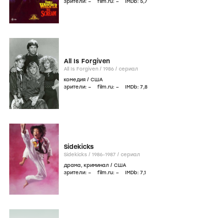
зрители:
–
film.ru:
–
IMDb:
5
,7
All Is Forgiven
All Is Forgiven /
1986
/
сериал
комедия
/
США
зрители:
–
film.ru:
–
IMDb:
7
,8
Sidekicks
Sidekicks /
1986-1987
/
сериал
драма
,
криминал
/
США
зрители:
–
film.ru:
–
IMDb:
7
,1