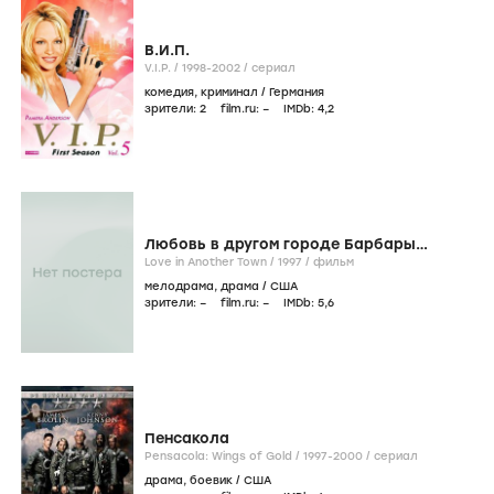
В.И.П.
V.I.P. /
1998-2002
/
сериал
комедия
,
криминал
/
Германия
зрители:
2
film.ru:
–
IMDb:
4
,2
Любовь в другом городе Барбары
Тэйлор Брэдфорд
Love in Another Town /
1997
/
фильм
мелодрама
,
драма
/
США
зрители:
–
film.ru:
–
IMDb:
5
,6
Пенсакола
Pensacola: Wings of Gold /
1997-2000
/
сериал
драма
,
боевик
/
США