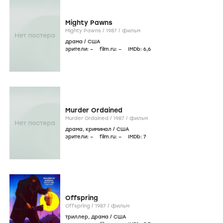
Mighty Pawns
Mighty Pawns /
1987
/
фильм
драма
/
США
зрители:
–
film.ru:
–
IMDb:
6
,6
Murder Ordained
Murder Ordained /
1987
/
фильм
драма
,
криминал
/
США
зрители:
–
film.ru:
–
IMDb:
7
Offspring
Offspring /
1987
/
фильм
триллер
,
драма
/
США