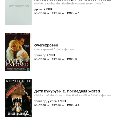
Mother's Right: The Elizabeth Morgan Story /
1992
/
фильм
драма
/
США
зрители:
–
film.ru:
–
IMDb:
6
,5
Overexposed
Overexposed /
1992
/
фильм
триллер
/
США
зрители:
–
film.ru:
–
IMDb:
5
Дети кукурузы 2: Последняя жатва
Children of the Corn II: The Final Sacrifice /
1992
/
фильм
триллер
,
ужасы
/
США
зрители:
–
film.ru:
–
IMDb:
4
,4