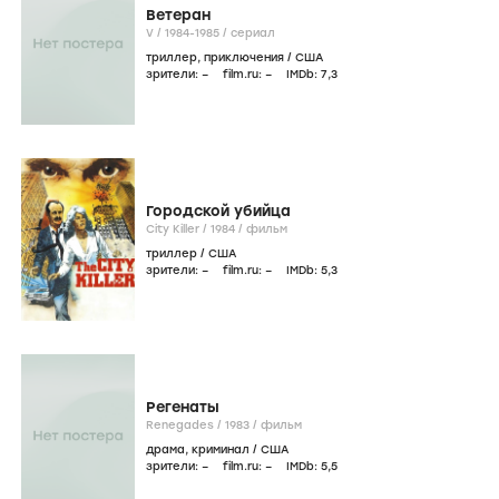
Ветеран
V /
1984-1985
/
сериал
триллер
,
приключения
/
США
зрители:
–
film.ru:
–
IMDb:
7
,3
Городской убийца
City Killer /
1984
/
фильм
триллер
/
США
зрители:
–
film.ru:
–
IMDb:
5
,3
Регенаты
Renegades /
1983
/
фильм
драма
,
криминал
/
США
зрители:
–
film.ru:
–
IMDb:
5
,5