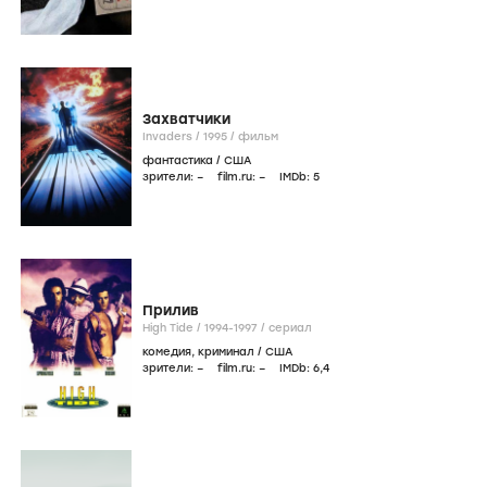
Захватчики
Invaders /
1995
/
фильм
фантастика
/
США
зрители:
–
film.ru:
–
IMDb:
5
Прилив
High Tide /
1994-1997
/
сериал
комедия
,
криминал
/
США
зрители:
–
film.ru:
–
IMDb:
6
,4