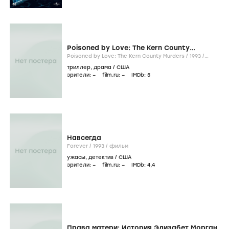
Poisoned by Love: The Kern County
Murders
Poisoned by Love: The Kern County Murders /
1993
/
фильм
триллер
,
драма
/
США
зрители:
–
film.ru:
–
IMDb:
5
Навсегда
Forever /
1993
/
фильм
ужасы
,
детектив
/
США
зрители:
–
film.ru:
–
IMDb:
4
,4
Права матери: История Элизабет Морган