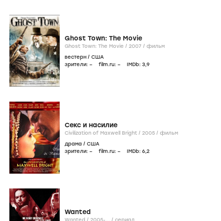
Ghost Town: The Movie
Ghost Town: The Movie /
2007
/
фильм
вестерн
/
США
зрители:
–
film.ru:
–
IMDb:
3
,9
Секс и насилие
Civilization of Maxwell Bright /
2005
/
фильм
драма
/
США
зрители:
–
film.ru:
–
IMDb:
6
,2
Wanted
Wanted /
2005-...
/
сериал