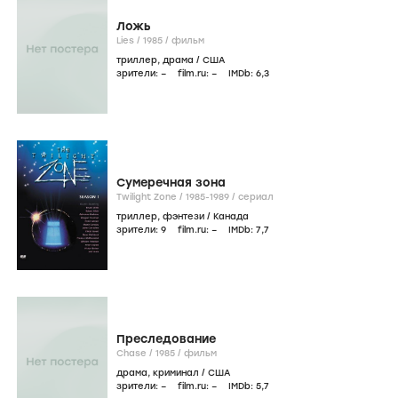
Ложь
Lies /
1985
/
фильм
триллер
,
драма
/
США
зрители:
–
film.ru:
–
IMDb:
6
,3
Сумеречная зона
Twilight Zone /
1985-1989
/
сериал
триллер
,
фэнтези
/
Канада
зрители:
9
film.ru:
–
IMDb:
7
,7
Преследование
Chase /
1985
/
фильм
драма
,
криминал
/
США
зрители:
–
film.ru:
–
IMDb:
5
,7