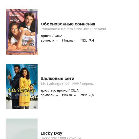
Обоснованные сомнения
Reasonable Doubts /
1991-1993
/
сериал
драма
/
США
зрители:
–
film.ru:
–
IMDb:
7
,4
Шелковые сети
Silk Stalkings /
1991-1999
/
сериал
триллер
,
драма
/
США
зрители:
–
film.ru:
–
IMDb:
6
,5
Lucky Day
Lucky Day /
1991
/
фильм