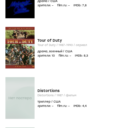
драма
/
США
зрители:
–
film.ru:
–
IMDb:
7
,8
Tour of Duty
Tour of Duty /
1987-1990
/
сериал
драма
,
военный
/
США
зрители:
10
film.ru:
–
IMDb:
8
,3
Distortions
Distortions /
1987
/
фильм
триллер
/
США
зрители:
–
film.ru:
–
IMDb:
4
,4