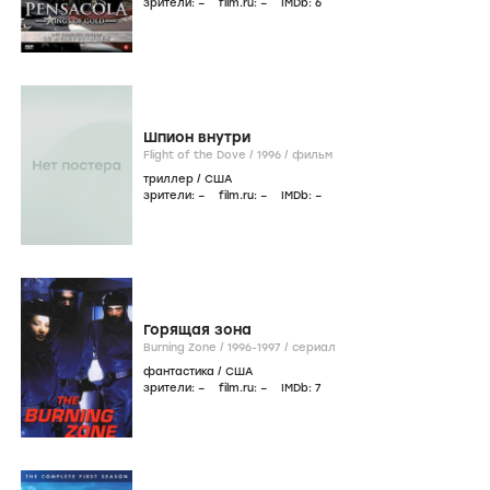
зрители:
–
film.ru:
–
IMDb:
6
Шпион внутри
Flight of the Dove /
1996
/
фильм
триллер
/
США
зрители:
–
film.ru:
–
IMDb:
–
Горящая зона
Burning Zone /
1996-1997
/
сериал
фантастика
/
США
зрители:
–
film.ru:
–
IMDb:
7