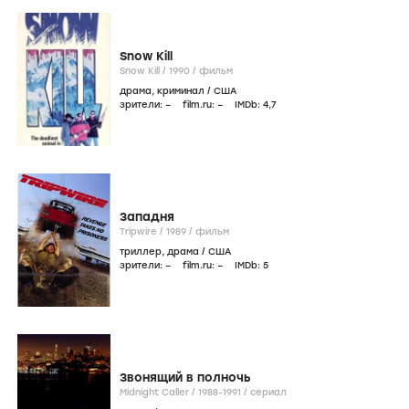
Snow Kill
Snow Kill /
1990
/
фильм
драма
,
криминал
/
США
зрители:
–
film.ru:
–
IMDb:
4
,7
Западня
Tripwire /
1989
/
фильм
триллер
,
драма
/
США
зрители:
–
film.ru:
–
IMDb:
5
Звонящий в полночь
Midnight Caller /
1988-1991
/
сериал