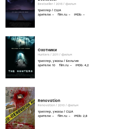
Bestseller /
2015
/
фильм
триллер
/
США
зрители:
–
film.ru:
–
IMDb:
–
Охотники
Hunters /
2011
/
фильм
триллер
,
ужасы
/
Бельгия
зрители:
10
film.ru:
–
IMDb:
4
,2
Renovation
Renovation /
2010
/
фильм
триллер
,
ужасы
/
США
зрители:
–
film.ru:
–
IMDb:
2
,8