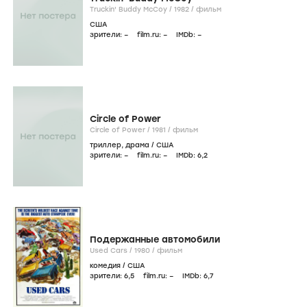
Truckin' Buddy McCoy /
1982
/
фильм
США
зрители:
–
film.ru:
–
IMDb:
–
Circle of Power
Circle of Power /
1981
/
фильм
триллер
,
драма
/
США
зрители:
–
film.ru:
–
IMDb:
6
,2
Подержанные автомобили
Used Cars /
1980
/
фильм
комедия
/
США
зрители:
6
,5
film.ru:
–
IMDb:
6
,7