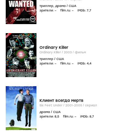
триллер
,
драма
/
США
зрители:
–
film.ru:
–
IMDb:
7
,7
Ordinary Killer
Ordinary Killer /
2003
/
фильм
триллер
/
США
зрители:
–
film.ru:
–
IMDb:
4
,4
Клиент всегда мертв
Six Feet Under /
2001-2005
/
сериал
драма
/
США
зрители:
8
,5
film.ru:
–
IMDb:
8
,7