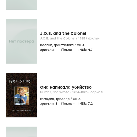
J.O.E. and the Colonel
J.O.E. and the Colonel /
1985
/
фильм
боевик
,
фантастика
/
США
зрители:
–
film.ru:
–
IMDb:
4
,7
Она написала убийство
Murder, She Wrote /
1984-1996
/
сериал
комедия
,
триллер
/
США
зрители:
8
film.ru:
–
IMDb:
7
,2