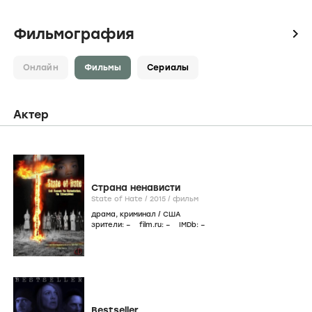
Фильмография
icon
Онлайн
Фильмы
Сериалы
Актер
Страна ненависти
State of Hate /
2015
/
фильм
драма
,
криминал
/
США
зрители:
–
film.ru:
–
IMDb:
–
Bestseller