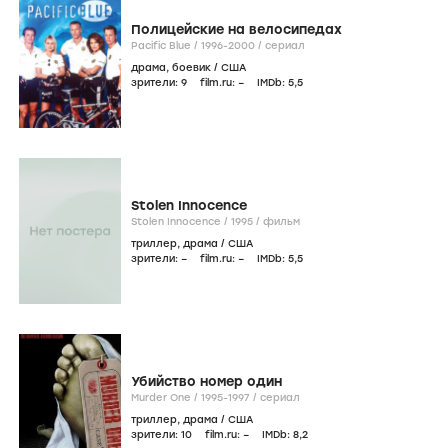
Полицейские на велосипедах
Pacific Blue /
1996-2000
/
сериал
драма
,
боевик
/
США
зрители:
9
film.ru:
–
IMDb:
5
,5
Stolen Innocence
Stolen Innocence /
1995
/
фильм
триллер
,
драма
/
США
зрители:
–
film.ru:
–
IMDb:
5
,5
Убийство номер один
Murder One /
1995-1997
/
сериал
триллер
,
драма
/
США
зрители:
10
film.ru:
–
IMDb:
8
,2