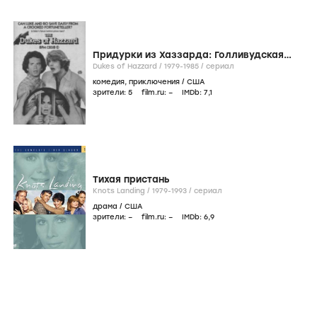
Придурки из Хаззарда: Голливудская
суета
Dukes of Hazzard /
1979-1985
/
сериал
комедия
,
приключения
/
США
зрители:
5
film.ru:
–
IMDb:
7
,1
Тихая пристань
Knots Landing /
1979-1993
/
сериал
драма
/
США
зрители:
–
film.ru:
–
IMDb:
6
,9