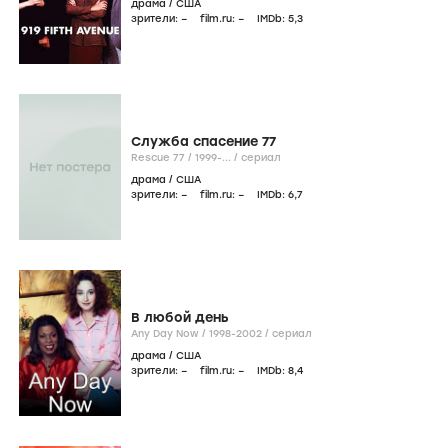
драма
/
США
зрители:
–
film.ru:
–
IMDb:
5
,3
Служба спасение 77
Rescue 77 /
1999-...
/
сериал
драма
/
США
зрители:
–
film.ru:
–
IMDb:
6
,7
В любой день
Any Day Now /
1998-2002
/
сериал
драма
/
США
зрители:
–
film.ru:
–
IMDb:
8
,4