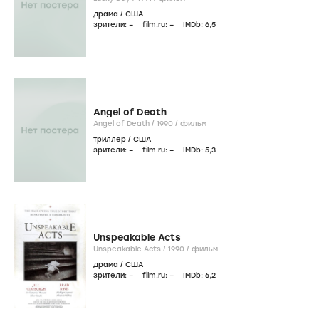
драма
/
США
зрители:
–
film.ru:
–
IMDb:
6
,5
Angel of Death
Angel of Death /
1990
/
фильм
триллер
/
США
зрители:
–
film.ru:
–
IMDb:
5
,3
Unspeakable Acts
Unspeakable Acts /
1990
/
фильм
драма
/
США
зрители:
–
film.ru:
–
IMDb:
6
,2