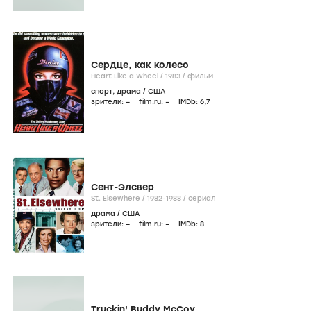
Сердце, как колесо
Heart Like a Wheel /
1983
/
фильм
спорт
,
драма
/
США
зрители:
–
film.ru:
–
IMDb:
6
,7
Сент-Элсвер
St. Elsewhere /
1982-1988
/
сериал
драма
/
США
зрители:
–
film.ru:
–
IMDb:
8
Truckin' Buddy McCoy