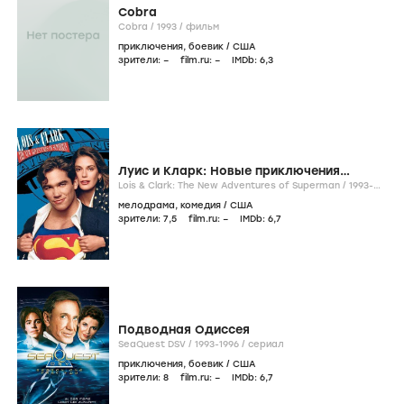
Cobra
Cobra /
1993
/
фильм
приключения
,
боевик
/
США
зрители:
–
film.ru:
–
IMDb:
6
,3
Луис и Кларк: Новые приключения
Супермена
Lois & Clark: The New Adventures of Superman /
1993-
1997
/
сериал
мелодрама
,
комедия
/
США
зрители:
7
,5
film.ru:
–
IMDb:
6
,7
Подводная Одиссея
SeaQuest DSV /
1993-1996
/
сериал
приключения
,
боевик
/
США
зрители:
8
film.ru:
–
IMDb:
6
,7