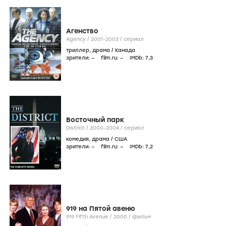
Агенство
Agency /
2001-2003
/
сериал
триллер
,
драма
/
Канада
зрители:
–
film.ru:
–
IMDb:
7
,3
Восточный парк
District /
2000-2004
/
сериал
комедия
,
драма
/
США
зрители:
–
film.ru:
–
IMDb:
7
,2
919 на Пятой авеню
919 Fifth Avenue /
2000
/
фильм