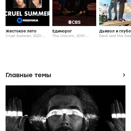
Ричи Коттрелл
От режиссера
icon
Жестокое лето
Единорог
Cruel Summer,
2021-...
The Unicorn,
2019-...