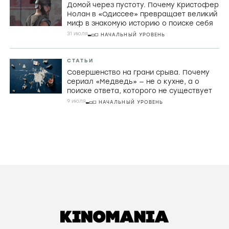
фильмах Холлиса Фрэмптона
29 ИЮЛЯ
ПРОДВИНУТЫЙ УРОВЕНЬ
РЕЦЕНЗИИ
Страхи материнства, живые деревья и
Руперт Гринт в хорроре «Дитя ночи»
3 августа
СРЕДНИЙ УРОВЕНЬ
РЕЦЕНЗИИ
Домой через пустоту. Почему Кристофер
Нолан в «Одиссее» превращает великий
миф в знакомую историю о поиске себя
31 июля
НАЧАЛЬНЫЙ УРОВЕНЬ
СТАТЬИ
Совершенство на грани срыва. Почему
сериал «Медведь» — не о кухне, а о
поиске ответа, которого не существует
9 июля