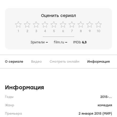
Оценить сериал
1
2
3
4
5
6
7
8
9
10
Зрители
—
film.ru
—
IMDb
6,3
О сериале
Видео
Смотреть онлайн
Информация
Информация
Годы
2015-...
Жанр
комедия
Премьера
2 января 2015 (МИР)