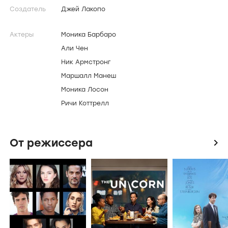
квартире, делать только то, что хочется, и ни от
кого не зависеть. Правда, не все идёт гладко: с
завидной частотой друзья попадают в нелепые
и даже опасные ситуации, но благодаря
везению и взаимовыручке всегда каким-то
образом из них выпутываются.
Создатели и актеры
icon
Создатель
Джей Лакопо
Актеры
Моника Барбаро
Али Чен
Ник Армстронг
Маршалл Манеш
Моника Лосон