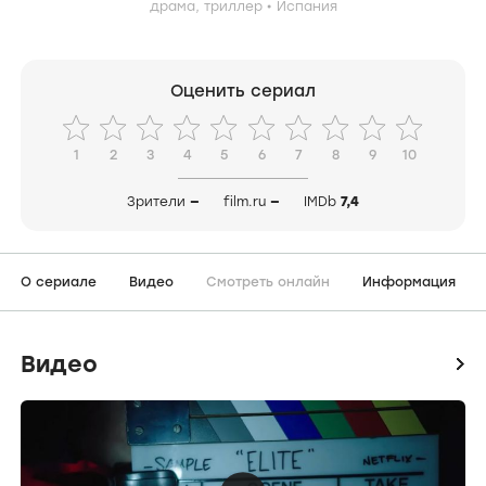
драма,
триллер
Испания
Оценить сериал
1
2
3
4
5
6
7
8
9
10
Зрители
—
film.ru
—
IMDb
7,4
О сериале
Видео
Смотреть онлайн
Информация
Видео
icon