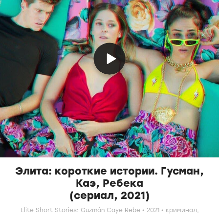
Элита: короткие истории. Гусман,
Каэ, Ребека
(сериал, 2021)
Elite Short Stories: Guzmán Caye Rebe
2021
криминал,