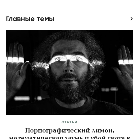
Создатели и актеры
icon
Актеры
Джорджина Аморос
Мигель Бернардо
Клаудия Салас
Главные темы
icon