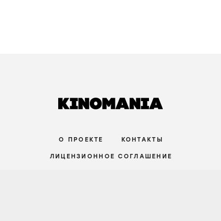
РЕЦЕНЗИИ
Страхи материнства, живые деревья и
Руперт Гринт в хорроре «Дитя ночи»
3 августа
СРЕДНИЙ УРОВЕНЬ
СТАТЬИ
Совершенство на грани срыва. Почему
сериал «Медведь» — не о кухне, а о
поиске ответа, которого не существует
9 июля
НАЧАЛЬНЫЙ УРОВЕНЬ