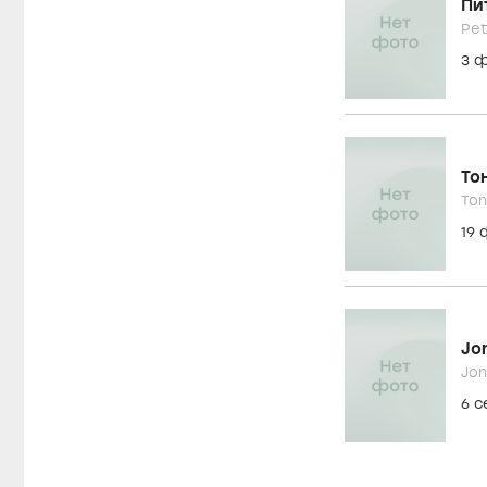
Пи
Pet
3 
То
Ton
19
Jo
Jon
6 