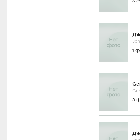
6 
Дж
Joh
1 
Ger
Ger
3 
Дж