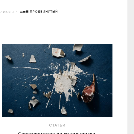
о удостоившегося восторгов от Годара
ПРОДВИНУТЫЙ
29 ИЮЛЯ
СТАТЬИ