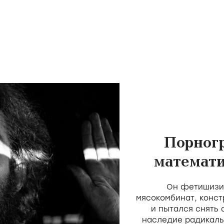
Порног
математи
скота 
Он фетишизир
мясокомбинат, конст
и пытался снять
наследие радикаль