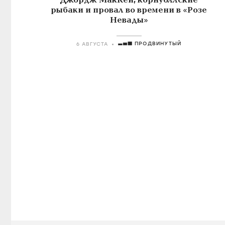
Джордж МакКей, корнуоллские
рыбаки и провал во времени в «Розе
Невады»
ПРОДВИНУТЫЙ
6 АВГУСТА