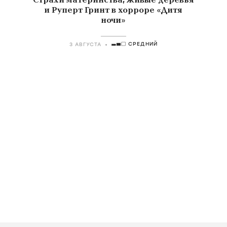
Страхи материнства, живые деревья
и Руперт Гринт в хорроре «Дитя
ночи»
СРЕДНИЙ
3 АВГУСТА