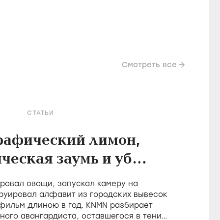
Смотреть все
СТАТЬИ
рафический лимон,
ческая заумь и убой
в фильмах Холлиса
овал овощи, запускал камеру на
Фрэмптона
руировал алфавит из городских вывесок
 фильм длиною в год. KNMN разбирает
ного авангардиста, оставшегося в тени