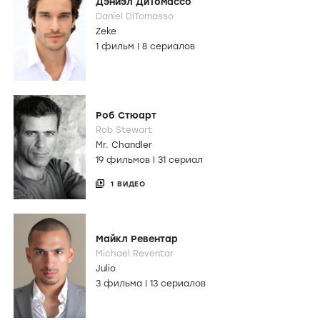
Дэниэл ДиТомассо
Daniel DiTomasso
Zeke
1 фильм
|
8 сериалов
Роб Стюарт
Rob Stewart
Mr. Chandler
19 фильмов
|
31 сериал
1 ВИДЕО
Майкл Ревентар
Michael Reventar
Julio
3 фильма
|
13 сериалов