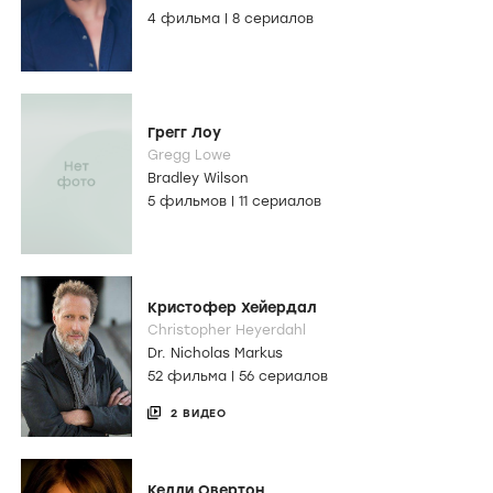
4 фильма
|
8 сериалов
Грегг Лоу
Gregg Lowe
Bradley Wilson
5 фильмов
|
11 сериалов
Кристофер Хейердал
Christopher Heyerdahl
Dr. Nicholas Markus
52 фильма
|
56 сериалов
2 ВИДЕО
Келли Овертон