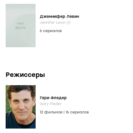
Дженнифер Левин
Jennifer Levin (I)
6 сериалов
Режиссеры
Гари Фледер
Gary Fleder
12 фильмов
|
16 сериалов