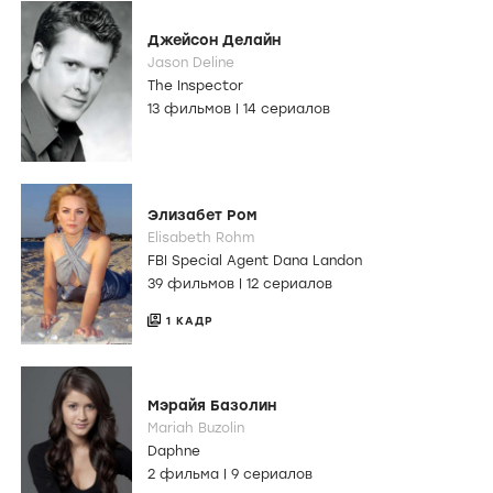
Джейсон Делайн
Jason Deline
The Inspector
13 фильмов
|
14 сериалов
Элизабет Ром
Elisabeth Rohm
FBI Special Agent Dana Landon
39 фильмов
|
12 сериалов
1 КАДР
Мэрайя Базолин
Mariah Buzolin
Daphne
2 фильма
|
9 сериалов