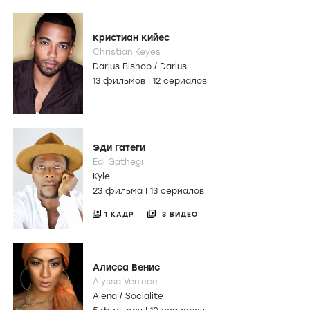
Кристиан Кийес
Christian Keyes
Darius Bishop / Darius
13 фильмов
|
12 сериалов
Эди Гатеги
Edi Gathegi
Kyle
23 фильма
|
13 сериалов
1 КАДР
3 ВИДЕО
Алисса Венис
Alyssa Veniece
Alena / Socialite