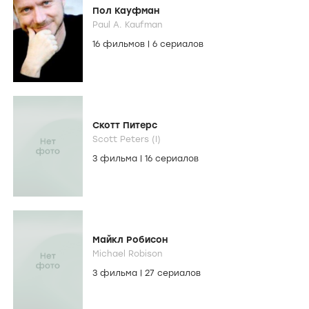
Пол Кауфман
Paul A. Kaufman
16 фильмов
|
6 сериалов
Скотт Питерс
Scott Peters (I)
3 фильма
|
16 сериалов
Майкл Робисон
Michael Robison
3 фильма
|
27 сериалов