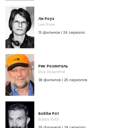
Ли Роуз
Lee Rose
13 фильмов
|
24 сериала
Рик Розенталь
Rick Rosenthal
38 фильмов
|
25 сериалов
Бобби Рот
Bobby Roth
35 фильмов
|
24 сериала