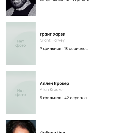
Грант Харви
Grant Harvey
9 фильмов
|
18 сериалов
Аллен Крокер
Allan Kroeker
5 фильмов
|
42 сериала
Дебора Чоу