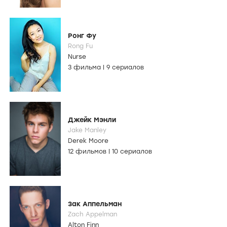
Ронг Фу
Rong Fu
Nurse
3 фильма
|
9 сериалов
Джейк Мэнли
Jake Manley
Derek Moore
12 фильмов
|
10 сериалов
Зак Аппельман
Zach Appelman
Alton Finn