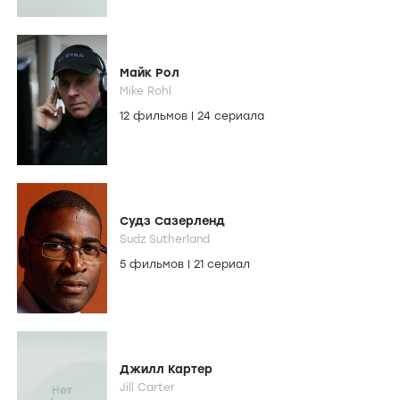
Майк Рол
Mike Rohl
12 фильмов
|
24 сериала
Судз Сазерленд
Sudz Sutherland
5 фильмов
|
21 сериал
Джилл Картер
Jill Carter