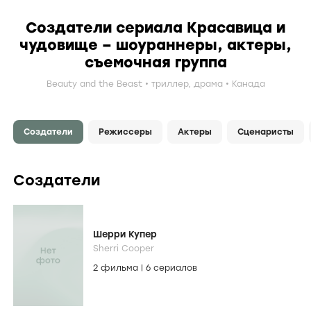
Создатели сериала Красавица и
чудовище – шоураннеры, актеры,
съемочная группа
Beauty and the Beast
триллер
,
драма
Канада
Создатели
Режиссеры
Актеры
Сценаристы
Создатели
Шерри Купер
Sherri Cooper
2 фильма
|
6 сериалов