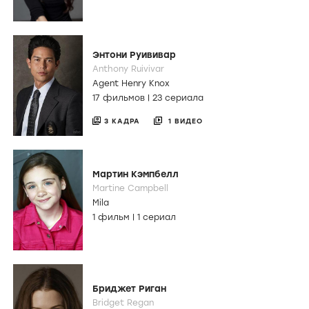
Энтони Руививар
Anthony Ruivivar
Agent Henry Knox
17 фильмов
|
23 сериала
3 КАДРА
1 ВИДЕО
Мартин Кэмпбелл
Martine Campbell
Mila
1 фильм
|
1 сериал
Бриджет Риган
Bridget Regan