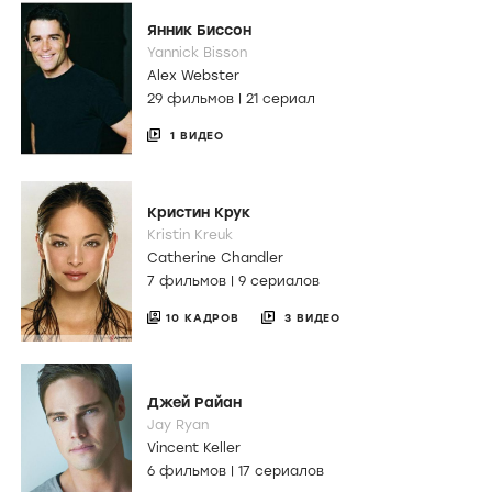
Янник Биссон
Yannick Bisson
Alex Webster
29 фильмов
|
21 сериал
1 ВИДЕО
Кристин Крук
Kristin Kreuk
Catherine Chandler
7 фильмов
|
9 сериалов
10 КАДРОВ
3 ВИДЕО
Джей Райан
Jay Ryan
Vincent Keller
6 фильмов
|
17 сериалов