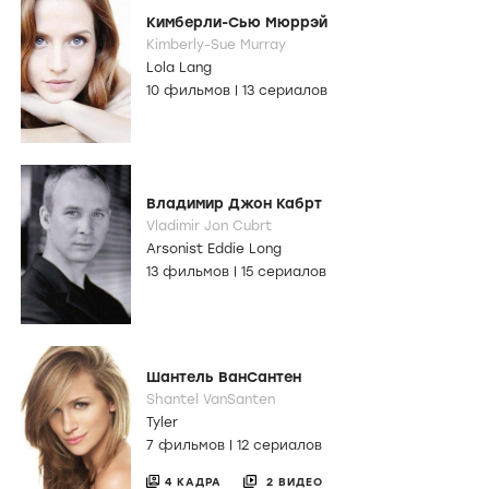
Кимберли-Сью Мюррэй
Kimberly-Sue Murray
Lola Lang
10 фильмов
|
13 сериалов
Владимир Джон Кабрт
Vladimir Jon Cubrt
Arsonist Eddie Long
13 фильмов
|
15 сериалов
Шантель ВанСантен
Shantel VanSanten
Tyler
7 фильмов
|
12 сериалов
4 КАДРА
2 ВИДЕО