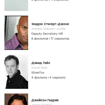
Эндрю Стюарт-Джонс
Andrew Stewart-Jones
Deputy Secretary Hill
8 фильмов
|
17 сериалов
Дэвид Гейл
David Gale
Silverfox
4 фильма
|
4 сериала
Джейсон Гедрик
Jason Gedrick