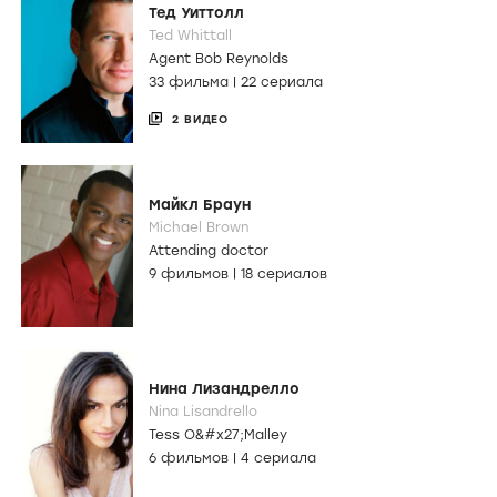
Тед Уиттолл
Ted Whittall
Agent Bob Reynolds
33 фильма
|
22 сериала
2 ВИДЕО
Майкл Браун
Michael Brown
Attending doctor
9 фильмов
|
18 сериалов
Нина Лизандрелло
Nina Lisandrello
Tess O&#x27;Malley
6 фильмов
|
4 сериала