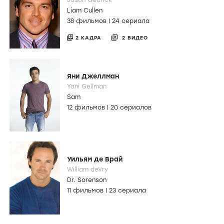
Liam Cullen
38 фильмов
|
24 сериала
2 КАДРА
2 ВИДЕО
Яни Джеллман
Yani Gellman
Sam
12 фильмов
|
20 сериалов
Уильям де Врай
William deVry
Dr. Sorenson
11 фильмов
|
23 сериала