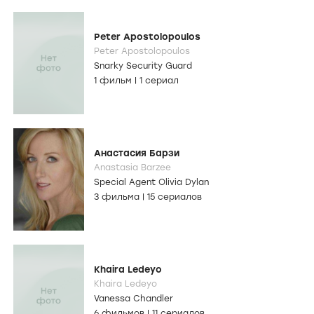
Peter Apostolopoulos
Peter Apostolopoulos
Snarky Security Guard
1 фильм
|
1 сериал
Анастасия Барзи
Anastasia Barzee
Special Agent Olivia Dylan
3 фильма
|
15 сериалов
Khaira Ledeyo
Khaira Ledeyo
Vanessa Chandler
6 фильмов
|
11 сериалов