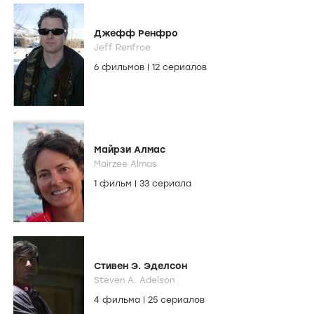
Джефф Ренфро
Jeff Renfroe
6 фильмов
|
12 сериалов
Майрзи Алмас
Mairzee Almas
1 фильм
|
33 сериала
Стивен Э. Эделсон
Steven A. Adelson
4 фильма
|
25 сериалов