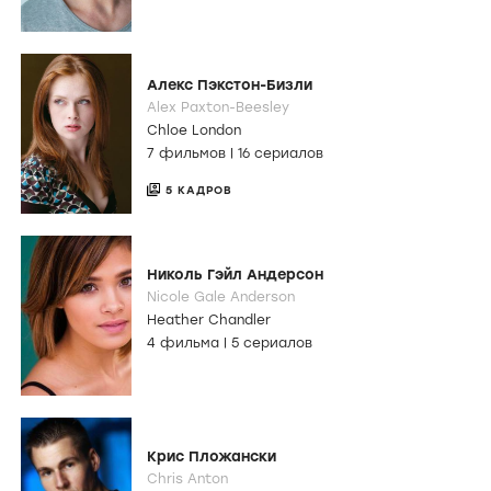
Алекс Пэкстон-Бизли
Alex Paxton-Beesley
Chloe London
7 фильмов
|
16 сериалов
5 КАДРОВ
Николь Гэйл Андерсон
Nicole Gale Anderson
Heather Chandler
4 фильма
|
5 сериалов
Крис Пложански
Chris Anton