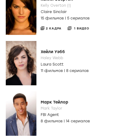
Kelly Overton (I)
Claire Sinclair
15 фильмов
|
5 сериалов
2 КАДРА
1 ВИДЕО
Хейли Уэбб
Haley Webb
Laura Scott
11 фильмов
|
8 сериалов
Марк Тейлор
Mark Taylor
FBI Agent
8 фильмов
|
14 сериалов