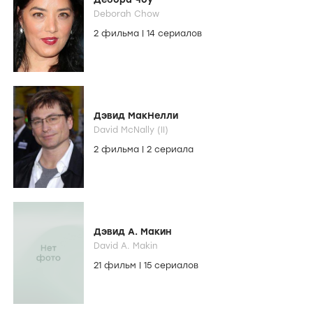
Deborah Chow
2 фильма
|
14 сериалов
Дэвид МакНелли
David McNally (II)
2 фильма
|
2 сериала
Дэвид А. Макин
David A. Makin
21 фильм
|
15 сериалов