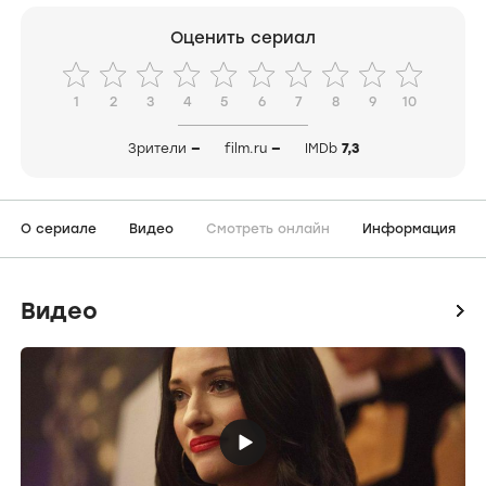
Оценить сериал
1
2
3
4
5
6
7
8
9
10
Зрители
—
film.ru
—
IMDb
7,3
О сериале
Видео
Смотреть онлайн
Информация
Видео
icon