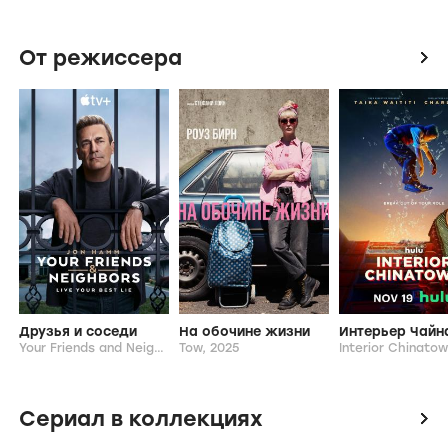
От режиссера
icon
Друзья и соседи
На обочине жизни
Интерьер Чайн
Your Friends and Neighbors,
Tow,
2025-...
2025
Interior Chinato
Сериал в коллекциях
icon