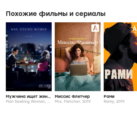
Похожие фильмы и сериалы
Мужчина ищет женщину
Миссис Флетчер
Рами
Man Seeking Woman,
2015-...
Mrs. Fletcher,
2019
Ramy,
2019