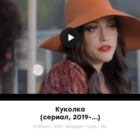
Куколка
(сериал, 2019-...)
Dollface
2019
комедия
США
18+