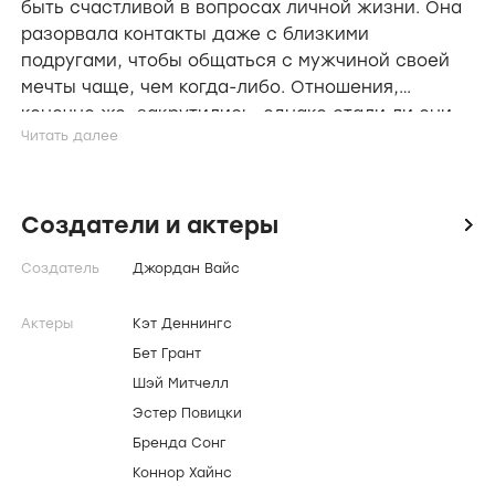
быть счастливой в вопросах личной жизни. Она
разорвала контакты даже с близкими
подругами, чтобы общаться с мужчиной своей
мечты чаще, чем когда-либо. Отношения,
конечно же, закрутились, однако стали ли они
теми самыми, которые действительно способны
дожить до красивой свадьбы и будущей
счастливой семьи. Однако отношения пошли
совершенно иным путём: вскоре после
Создатели и актеры
icon
многочисленных конфликтов главные
Создатель
Джордан Вайс
персонажи расстаются. Девушка решает
вернуть всё, как было до встречи со своей
главной ошибкой жизни - подруги, которые
Актеры
Кэт Деннингс
остались за бортом её внимания, нужны, как
Бет Грант
никогда раньше!
Шэй Митчелл
Эстер Повицки
Бренда Сонг
Коннор Хайнс