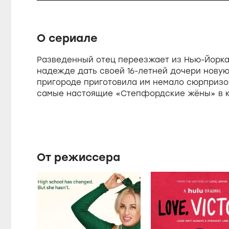
d
u
:
t
7
e
3
s
.
О сериале
8
3
%
Разведенный отец переезжает из Нью-Йорка 
e
надежде дать своей 16-летней дочери новую
пригороде приготовила им немало сюрпризов
самые настоящие «Степфордские жёны» в к
От режиссера