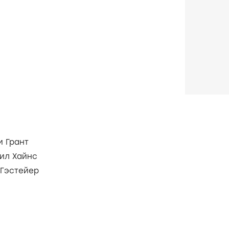
и Грант
ил Хайнс
 Гэстейер