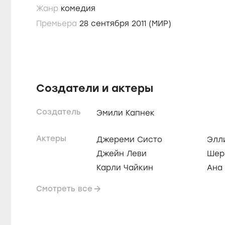
Жанр
комедия
Премьера
28 сентября 2011 (МИР)
Создатели и актеры
Создатель
Эмили Капнек
Актеры
Джереми Систо
Элл
Джейн Леви
Шер
Карли Чайкин
Ана
Смотреть все