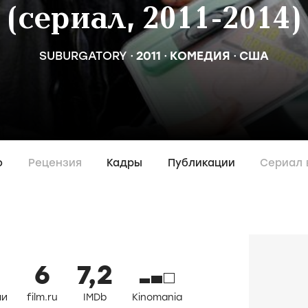
(сериал, 2011-2014)
SUBURGATORY
2011
КОМЕДИЯ
США
о
Рецензия
Кадры
Публикации
Сериал 
6
7,2
ли
film.ru
IMDb
Kinomania