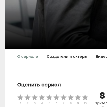
О сериале
Создатели и актеры
Виде
Оценить сериал
8
Зрите
1
2
3
4
5
6
7
8
9
10