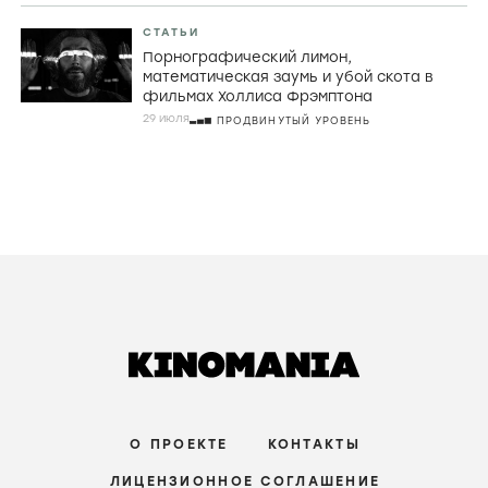
РЕЦЕНЗИИ
Джордж МакКей, корнуоллские рыбаки и
провал во времени в «Розе Невады»
6 августа
ПРОДВИНУТЫЙ УРОВЕНЬ
РЕЦЕНЗИИ
Страхи материнства, живые деревья и
Руперт Гринт в хорроре «Дитя ночи»
3 августа
СРЕДНИЙ УРОВЕНЬ
СТАТЬИ
Порнографический лимон,
математическая заумь и убой скота в
фильмах Холлиса Фрэмптона
29 июля
ПРОДВИНУТЫЙ УРОВЕНЬ