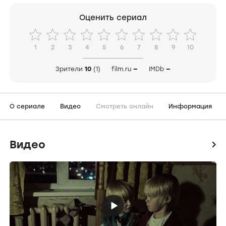
Оценить сериал
1
2
3
4
5
6
7
8
9
10
Зрители
10
(1)
film.ru
—
IMDb
—
О сериале
Видео
Смотреть онлайн
Информация
Видео
icon