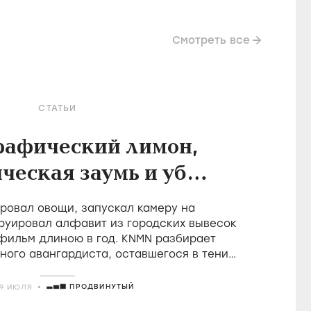
Смотреть все
СТАТЬИ
рафический лимон,
ческая заумь и убой
в фильмах Холлиса
овал овощи, запускал камеру на
Фрэмптона
руировал алфавит из городских вывесок
 фильм длиною в год. KNMN разбирает
ного авангардиста, оставшегося в тени
о удостоившегося восторгов от Годара
ПРОДВИНУТЫЙ
29 ИЮЛЯ