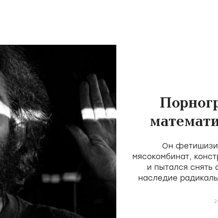
Порног
математи
скота 
Он фетишизир
мясокомбинат, конст
и пытался снять
наследие радикаль
Мекаса и Дерен, н