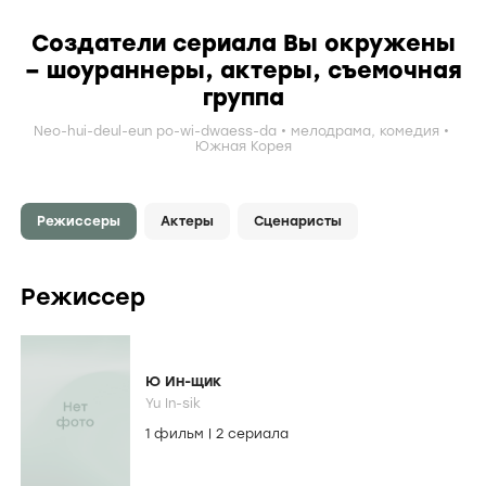
Создатели сериала Вы окружены
– шоураннеры, актеры, съемочная
группа
Neo-hui-deul-eun po-wi-dwaess-da
мелодрама
,
комедия
Южная Корея
Режиссеры
Актеры
Сценаристы
Режиссер
Ю Ин-щик
Yu In-sik
1 фильм
|
2 сериала