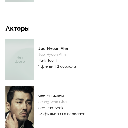
Актеры
Jae-Hyeon Ahn
Jae-Hyeon Ahn
Park Tae-Il
1 фильм
|
2 сериала
Чха Сын-вон
Seung-won Cha
Seo Pan-Seok
25 фильмов
|
5 сериалов