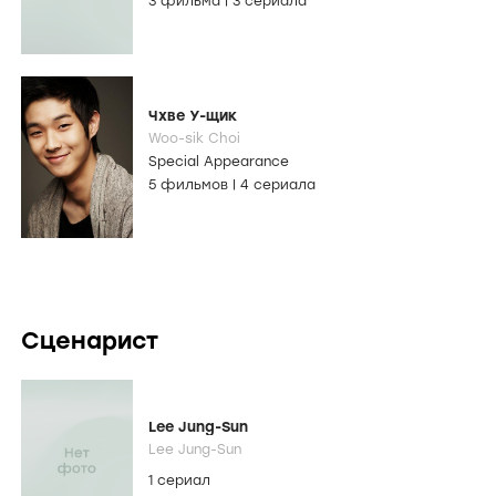
3 фильма
|
3 сериала
Чхве У-щик
Woo-sik Choi
Special Appearance
5 фильмов
|
4 сериала
Сценарист
Lee Jung-Sun
Lee Jung-Sun
1 сериал