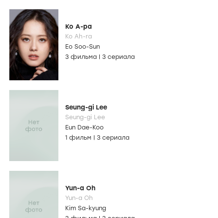
Ко А-ра
Ko Ah-ra
Eo Soo-Sun
3 фильма
|
3 сериала
Seung-gi Lee
Seung-gi Lee
Eun Dae-Koo
1 фильм
|
3 сериала
Yun-a Oh
Yun-a Oh
Kim Sa-kyung