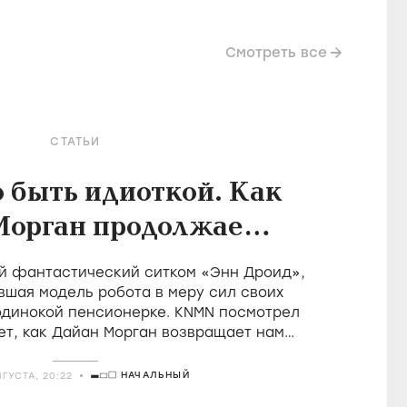
Смотреть все
СТАТЬИ
о быть идиоткой. Как
Морган продолжает
леднюю великую
й фантастический ситком «Энн Дроид»,
ицию британской
вшая модель робота в меру сил своих
одинокой пенсионерке. KNMN посмотрел
комедии
ет, как Дайан Морган возвращает нам
 удовольствие быть идиотом
НАЧАЛЬНЫЙ
ВГУСТА, 20:22