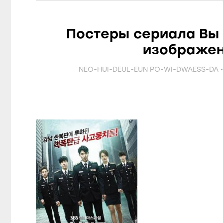
Постеры сериала Вы
изображен
NEO-HUI-DEUL-EUN PO-WI-DWAESS-DA