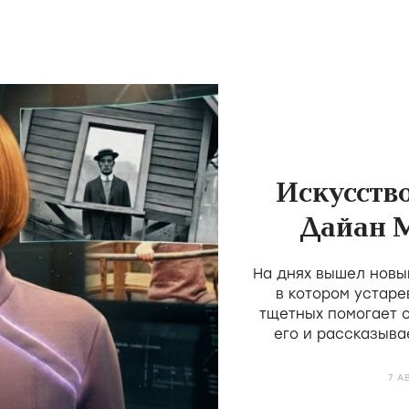
Искусств
Дайан 
пос
На днях вышел новы
трад
в котором устаре
тщетных помогает 
его и рассказыва
простое
7 А