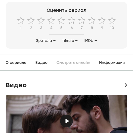
Оценить сериал
1
2
3
4
5
6
7
8
9
10
Зрители
—
film.ru
—
IMDb
—
О сериале
Видео
Смотреть онлайн
Информация
Видео
icon