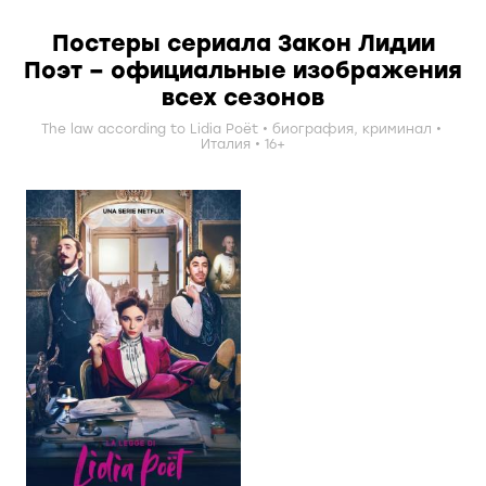
Постеры сериала Закон Лидии
Поэт – официальные изображения
всех сезонов
The law according to Lidia Poët
биография
,
криминал
Италия
16+