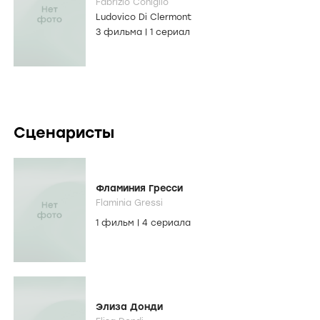
Fabrizio Coniglio
Ludovico Di Clermont
3 фильма
|
1 сериал
Сценаристы
Фламиния Гресси
Flaminia Gressi
1 фильм
|
4 сериала
Элиза Донди