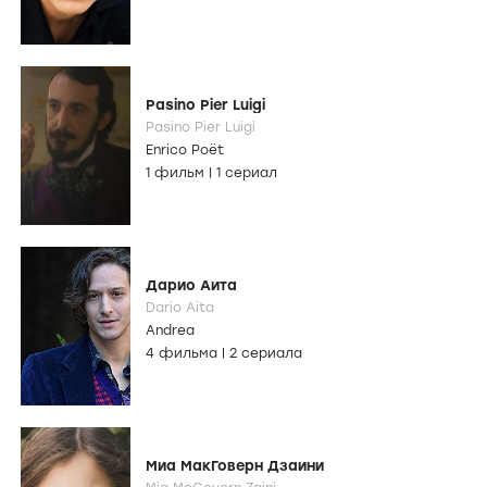
Pasino Pier Luigi
Pasino Pier Luigi
Enrico Poët
1 фильм
|
1 сериал
Дарио Аита
Dario Aita
Andrea
4 фильма
|
2 сериала
Миа МакГоверн Дзаини