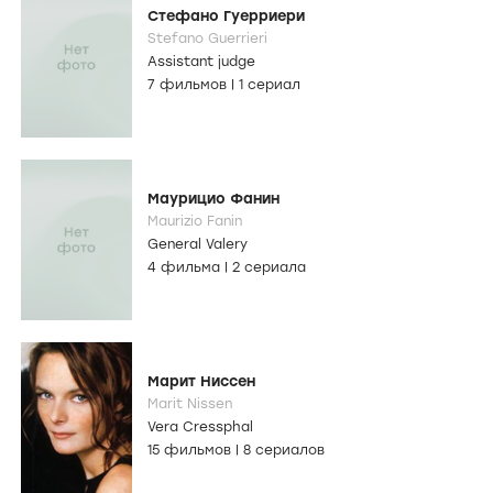
Стефано Гуерриери
Stefano Guerrieri
Assistant judge
7 фильмов
|
1 сериал
Маурицио Фанин
Maurizio Fanin
General Valery
4 фильма
|
2 сериала
Марит Ниссен
Marit Nissen
Vera Cressphal
15 фильмов
|
8 сериалов