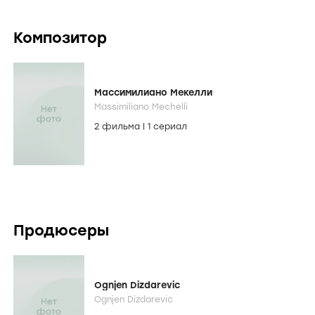
Композитор
Массимилиано Мекелли
Massimiliano Mechelli
2 фильма
|
1 сериал
Продюсеры
Ognjen Dizdarevic
Ognjen Dizdarevic