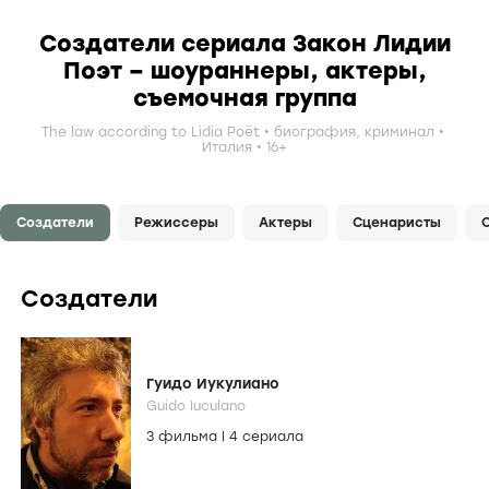
Создатели сериала Закон Лидии
Поэт – шоураннеры, актеры,
съемочная группа
The law according to Lidia Poët
биография
,
криминал
Италия
16+
Создатели
Режиссеры
Актеры
Сценаристы
Создатели
Гуидо Иукулиано
Guido Iuculano
3 фильма
|
4 сериала