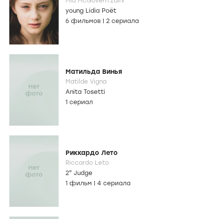
Mia McGovern Zaini
young Lidia Poët
6 фильмов
|
2 сериала
Матильда Винья
Matilde Vigna
Anita Tosetti
1 сериал
Риккардо Лето
Riccardo Leto
2° Judge
1 фильм
|
4 сериала