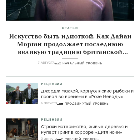
СТАТЬИ
Искусство быть идиоткой. Как Дайан
Морган продолжает последнюю
великую традицию британской
комедии
7 АВГУСТА
НАЧАЛЬНЫЙ УРОВЕНЬ
РЕЦЕНЗИИ
Джордж МакКей, корнуоллские рыбаки и
провал во времени в «Розе Невады»
6 августа
ПРОДВИНУТЫЙ УРОВЕНЬ
РЕЦЕНЗИИ
Страхи материнства, живые деревья и
Руперт Гринт в хорроре «Дитя ночи»
3 августа
СРЕДНИЙ УРОВЕНЬ