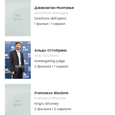
Джионатан Монтанья
Gionathan Montagna
Direttore dell'opera
1 фильм
|
1 сериал
Альдо Оттобрино
Aldo Ottobrino
Investigating judge
2 фильма
|
1 сериал
Francesco Biscione
Francesco Biscione
King's attorney
2 фильма
|
2 сериала