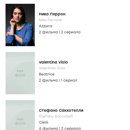
Ника Перрон
Nika Perrone
Azzurra
2 фильма
|
2 сериала
Valentina Violo
Valentina Violo
Beatrice
2 фильма
|
1 сериал
Стефано Саккотелли
Stefano Saccotelli
Clerk
4 фильма
|
2 сериала