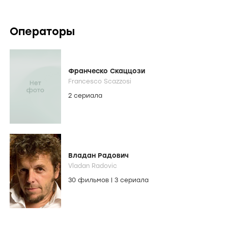
Операторы
Франческо Скаццози
Francesco Scazzosi
2 сериала
Владан Радович
Vladan Radovic
30 фильмов
|
3 сериала