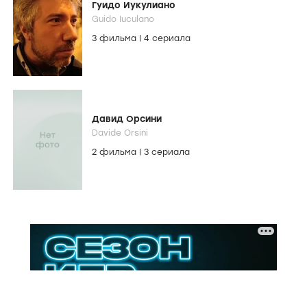
Гуидо Иукулиано
Guido Iuculano
3 фильма
|
4 сериала
Давид Орсини
Davide Orsini
2 фильма
|
3 сериала