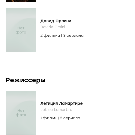
Давид Орсини
Davide Orsini
2 фильма
|
3 сериала
Режиссеры
Летиция Ламартире
Letizia Lamartire
1 фильм
|
2 сериала