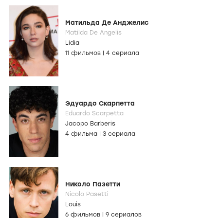
Матильда Де Анджелис
Matilda De Angelis
Lidia
11 фильмов
|
4 сериала
Эдуардо Скарпетта
Eduardo Scarpetta
Jacopo Barberis
4 фильма
|
3 сериала
Николо Пазетти
Nicolo Pasetti
Louis
6 фильмов
|
9 сериалов