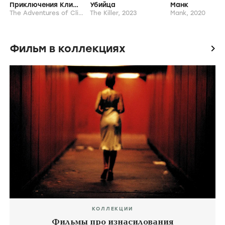
Приключения Клиффа Бута
Убийца
Манк
The Adventures of Cliff Booth,
The Killer,
2026
2023
Mank,
2020
Фильм в коллекциях
icon