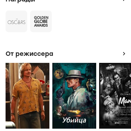
Актеры
Дэниэл Крэйг
Руни Мара
Кристофер Пламмер
Стеллан Скарсгард
Стивен Беркофф
Робин Райт
Награды
icon
От режиссера
icon