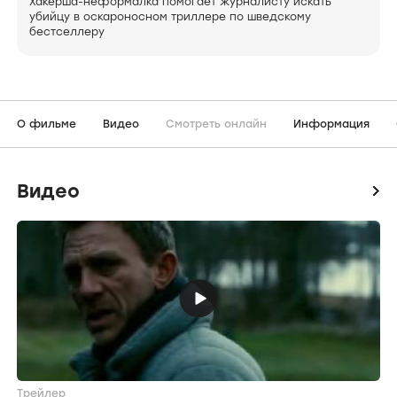
Хакерша-неформалка помогает журналисту искать
убийцу в оскароносном триллере по шведскому
бестселлеру
О фильме
Видео
Смотреть онлайн
Информация
Видео
icon
Трейлер