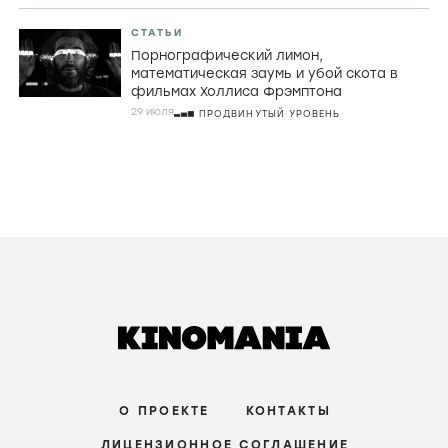
РЕЦЕНЗИИ
Джордж МакКей, корнуоллские рыбаки и
провал во времени в «Розе Невады»
6 августа
ПРОДВИНУТЫЙ УРОВЕНЬ
РЕЦЕНЗИИ
Страхи материнства, живые деревья и
Руперт Гринт в хорроре «Дитя ночи»
3 августа
СРЕДНИЙ УРОВЕНЬ
СТАТЬИ
Порнографический лимон,
математическая заумь и убой скота в
фильмах Холлиса Фрэмптона
29 июля
ПРОДВИНУТЫЙ УРОВЕНЬ