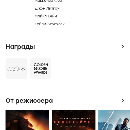
разлетается в пух и прах.
Создатели и актеры
icon
Режиссер
Кристофер Нолан
Актеры
Мэттью МакКонахи
Энн Хэтэуэй
МакКензи Фой
Джон Литгоу
Майкл Кейн
Кейси Аффлек
Награды
icon