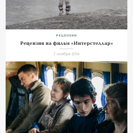
сценарий своего брата
Джонатана
.
Подборки (7)
* Оператор
Хойте Ван Хойтема
использовал
специальное оборудование, чтобы снимать
IMAX-камерой с руки.
РЕЦЕНЗИИ
Рецензия на фильм «Интерстеллар»
7 ноября 2014