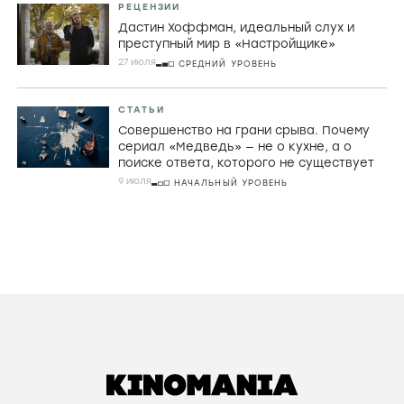
фильмах Холлиса Фрэмптона
29 ИЮЛЯ
ПРОДВИНУТЫЙ УРОВЕНЬ
РЕЦЕНЗИИ
Плюс в карму: Опасная тюряга, злой дух
и юморные танцы в «Призраке в клетке»
Джоко Анвара
29 июля
СРЕДНИЙ УРОВЕНЬ
РЕЦЕНЗИИ
Дастин Хоффман, идеальный слух и
преступный мир в «Настройщике»
27 июля
СРЕДНИЙ УРОВЕНЬ
СТАТЬИ
Совершенство на грани срыва. Почему
сериал «Медведь» — не о кухне, а о
поиске ответа, которого не существует