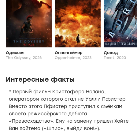
От режиссера
icon
Одиссея
Оппенгеймер
Довод
The Odyssey,
2026
Oppenheimer,
2023
Tenet,
2020