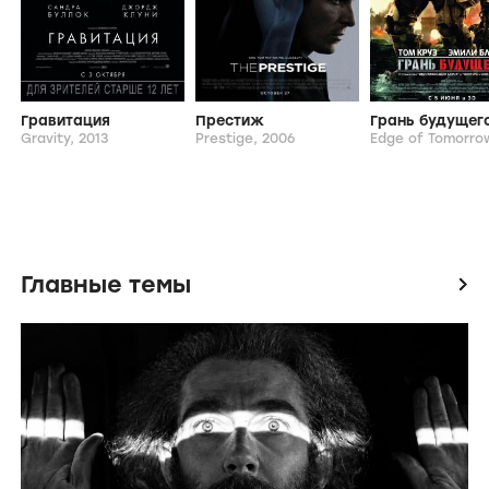
Похожие фильмы и сериалы
Гравитация
Престиж
Грань будущег
Gravity,
2013
Prestige,
2006
Edge of Tomorro