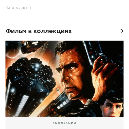
Интересные факты
* Первый фильм
Кристофера Нолана
,
оператором которого стал не
Уолли Пфистер
.
Вместо этого Пфистер приступил к съёмкам
своего режиссёрского дебюта
«
Превосходство
». Ему на замену пришел
Хойте
Ван Хойтема
(«
Шпион, выйди вон!
»).
*
Стивен Спилберг
рассматривал возможность
поставить этот фильм с 2006 года и
нанял
Джонатана Нолана
в качестве
сценариста, но отдал предпочтение другим
Фильм в коллекциях
icon
проектам. В 2012 году, после того, как Спилберг
дал окончательный отказ, Нолан предложил
снять картину своему брату
Кристоферу
.