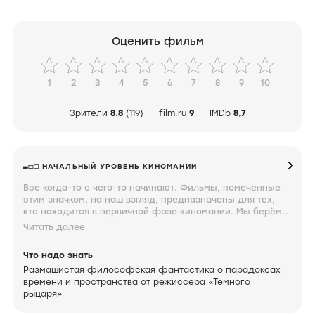
Оценить фильм
1
2
3
4
5
6
7
8
9
10
Зрители
8.8
(119)
film.ru
9
IMDb
8,7
НАЧАЛЬНЫЙ УРОВЕНЬ КИНОМАНИИ
Все когда-то с чего-то начинают. Фильмы, помеченные
этим значком, на наш взгляд, предназначены для тех,
кто находится в первичной фазе киномании. Мы берём
такие мягкие формулировки, потому что этот период
Читать далее
вспоминаем с ностальгической теплотой и завидуем тем,
кто только проходит через него. Фильмы, помеченные
Что надо знать
таким значком, должен знать каждый.
Размашистая философская фантастика о парадоксах
времени и пространства от режиссера «Темного
рыцаря»