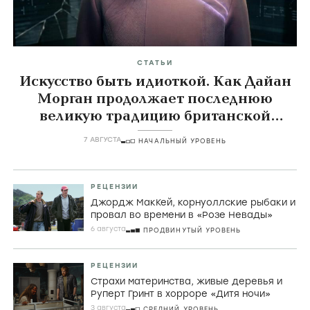
СТАТЬИ
Искусство быть идиоткой. Как Дайан
Морган продолжает последнюю
великую традицию британской
комедии
7 АВГУСТА
НАЧАЛЬНЫЙ УРОВЕНЬ
РЕЦЕНЗИИ
Джордж МакКей, корнуоллские рыбаки и
провал во времени в «Розе Невады»
6 августа
ПРОДВИНУТЫЙ УРОВЕНЬ
РЕЦЕНЗИИ
Страхи материнства, живые деревья и
Руперт Гринт в хорроре «Дитя ночи»
3 августа
СРЕДНИЙ УРОВЕНЬ