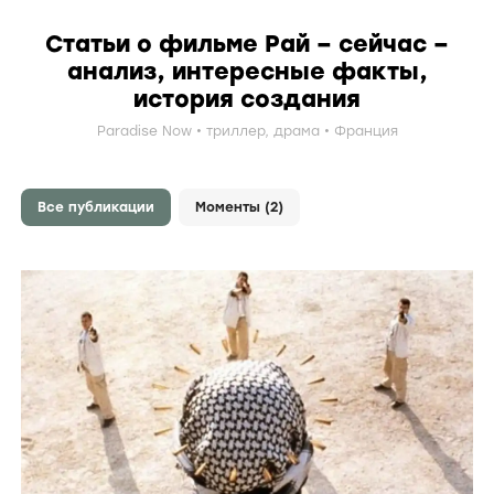
Статьи о фильме Рай – сейчас –
анализ, интересные факты,
история создания
Paradise Now
триллер
,
драма
Франция
Все публикации
Моменты (2)