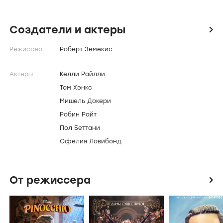
уходит.
Создатели и актеры
icon
Режиссер
Роберт Земекис
Актеры
Келли Райлли
Том Хэнкс
Мишель Докери
Робин Райт
Пол Беттани
Офелия Ловибонд
От режиссера
icon