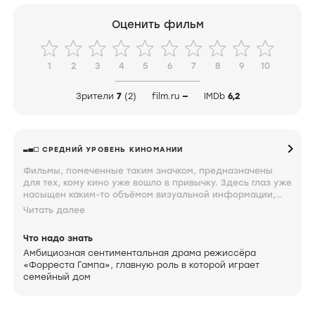
Оценить фильм
1
2
3
4
5
6
7
8
9
10
Зрители
7
(2)
film.ru
—
IMDb
6,2
СРЕДНИЙ УРОВЕНЬ КИНОМАНИИ
Фильмы, помеченные таким значком, предназначены
для тех, кому кино уже вошло в привычку. Здесь глаз уже
насыщен каким-то объёмом визуальной информации,
мозг неплохо ориентируется в происходящем на экране,
Читать далее
а мысли по поводу увиденного близки к сути. Знание и
интерес к фильмам под таким значком свидетельствуют
Что надо знать
о том, что вы довольно крепко увязли.
Амбициозная сентиментальная драма режиссёра
«Форреста Гампа», главную роль в которой играет
семейный дом