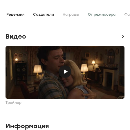
Рецензия
Создатели
Награды
От режиссера
Фа
Видео
icon
Трейлер
Информация