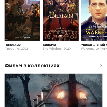
Пиноккио
Ведьмы
Pinocchio,
2022
The Witches,
2020
Фильм в коллекциях
icon