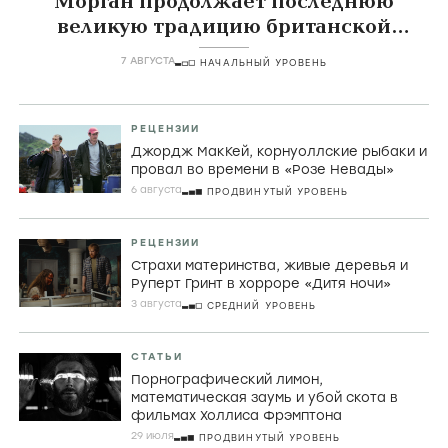
Морган продолжает последнюю
великую традицию британской
комедии
7 АВГУСТА
НАЧАЛЬНЫЙ УРОВЕНЬ
РЕЦЕНЗИИ
Джордж МакКей, корнуоллские рыбаки и
провал во времени в «Розе Невады»
6 августа
ПРОДВИНУТЫЙ УРОВЕНЬ
РЕЦЕНЗИИ
Страхи материнства, живые деревья и
Руперт Гринт в хорроре «Дитя ночи»
3 августа
СРЕДНИЙ УРОВЕНЬ
СТАТЬИ
Порнографический лимон,
математическая заумь и убой скота в
фильмах Холлиса Фрэмптона
29 июля
ПРОДВИНУТЫЙ УРОВЕНЬ