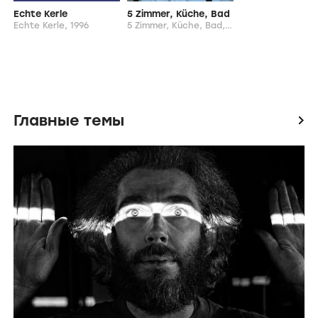
Echte Kerle
5 Zimmer, Küche, Bad
Echte Kerle,
1996
5 Zimmer, Küche, Bad,
1992
Главные темы
icon