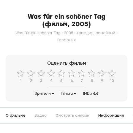
Was für ein schöner Tag
(фильм, 2005)
Was für ein schöner Tag
2005
комедия,
семейный
Германия
Оценить фильм
1
2
3
4
5
6
7
8
9
10
Зрители
—
film.ru
—
IMDb
6,6
О фильме
Видео
Смотреть онлайн
Информация