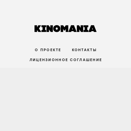
СТАТЬИ
Совершенство на грани срыва. Почему
сериал «Медведь» — не о кухне, а о
поиске ответа, которого не существует
9 июля
НАЧАЛЬНЫЙ УРОВЕНЬ
О ПРОЕКТЕ
КОНТАКТЫ