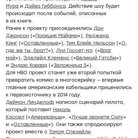
Мура
и
Дэйва Гиббонса
. Действие шоу будет
происходит после событий, описанных
в их книге.
Ранее к проекту присоединились
Дон
Джонсон
(«
Полиция Майами
»),
Реджина
Кинг
(«
Оставленные
»),
Тим Блейк Нельсон
(«
О,
где же ты, брат?
»),
Луи Госсет-мл
. («
Враг
мой
»),
Эделейд Клеменс
(«
Великий Гэтсби
»)
и
Эндрю Ховард
(«
Заложница 3
»).
Для HBO проект станет уже второй попыткой
превратить комикс в многосерийку — впервые
главные американские кабельщики приценились
к первоисточнику в 2014 году.
Деймон Линделоф
написал сценарий пилота,
который поставит
Николь
Кэссел
(«
Американцы
», «
Лучше звоните Солу
»
и «
Оставленные
»). Они также спродюсируют
проект вместе с
Томом Спезейли
.