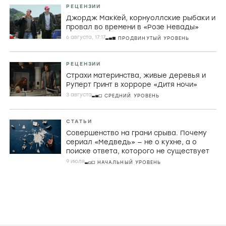
СТАТЬИ
Порнографический лимон,
математическая заумь и убой скота в
фильмах Холлиса Фрэмптона
29 ИЮЛЯ
ПРОДВИНУТЫЙ УРОВЕНЬ
РЕЦЕНЗИИ
Джордж МакКей, корнуоллские рыбаки и
провал во времени в «Розе Невады»
6 августа, 17:17
ПРОДВИНУТЫЙ УРОВЕНЬ
РЕЦЕНЗИИ
Страхи материнства, живые деревья и
Руперт Гринт в хорроре «Дитя ночи»
3 августа
СРЕДНИЙ УРОВЕНЬ