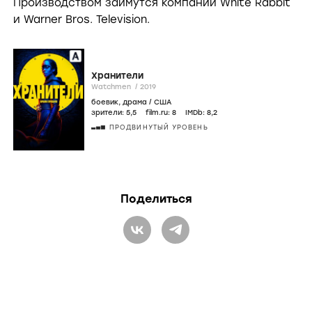
Производством займутся компании White Rabbit
и Warner Bros. Television.
Хранители
Watchmen /
2019
боевик
,
драма
/
США
зрители:
5
,5
film.ru:
8
IMDb:
8
,2
ПРОДВИНУТЫЙ УРОВЕНЬ
Поделиться