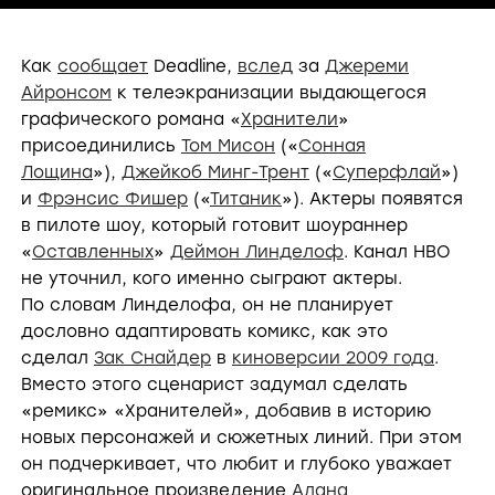
Как
сообщает
Deadline,
вслед
за
Джереми
Айронсом
к телеэкранизации выдающегося
графического романа «
Хранители
»
присоединились
Том Мисон
(«
Сонная
Лощина
»),
Джейкоб Минг-Трент
(«
Суперфлай
»)
и
Фрэнсис Фишер
(«
Титаник
»). Актеры появятся
в пилоте шоу, который готовит шоураннер
«
Оставленных
»
Деймон Линделоф
. Канал HBO
не уточнил, кого именно сыграют актеры.
По словам Линделофа, он не планирует
дословно адаптировать комикс, как это
сделал
Зак Снайдер
в
киноверсии 2009 года
.
Вместо этого сценарист задумал сделать
«ремикс» «Хранителей», добавив в историю
новых персонажей и сюжетных линий. При этом
он подчеркивает, что любит и глубоко уважает
оригинальное произведение
Алана