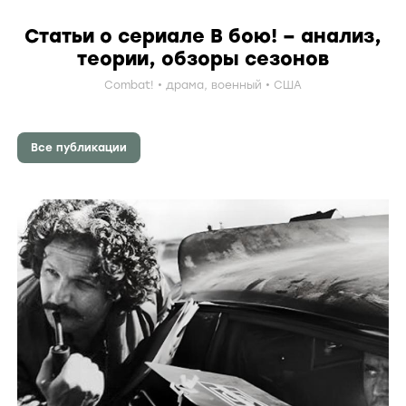
Статьи о сериале В бою! – анализ,
теории, обзоры сезонов
Combat!
драма
,
военный
США
Все публикации