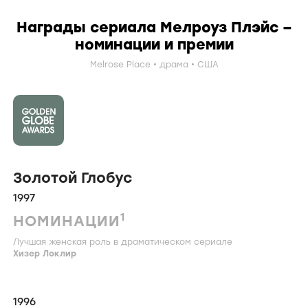
Награды сериала Мелроуз Плэйс –
номинации и премии
Melrose Place
драма
США
Золотой Глобус
1997
1
НОМИНАЦИИ
Лучшая женская роль в драматическом сериале
Хизер Локлир
1996