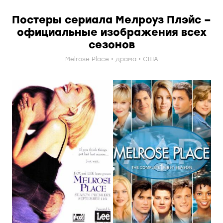
Постеры сериала Мелроуз Плэйс –
официальные изображения всех
сезонов
Melrose Place
драма
США