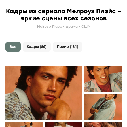
Кадры из сериала Мелроуз Плэйс –
яркие сцены всех сезонов
Melrose Place
драма
США
Все
Кадры
(86)
Промо
(184)